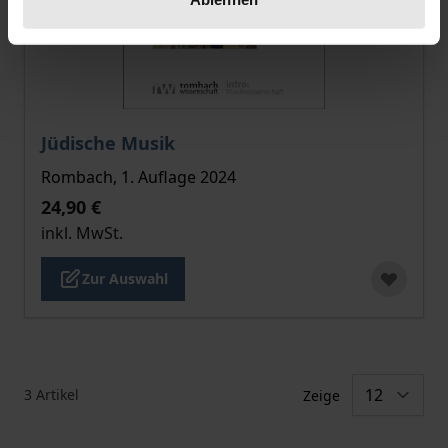
Der Preis dieses Titels richtet sich nach der gewählt
Jüdische Musik
Rombach, 1. Auflage 2024
24,90 €
inkl. MwSt.
Zur Auswahl
3
Artikel
Zeige