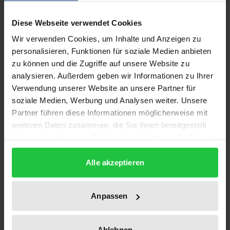
Diese Webseite verwendet Cookies
Symptome der Moderne
Wir verwenden Cookies, um Inhalte und Anzeigen zu
personalisieren, Funktionen für soziale Medien anbieten
Rombach, 1. Auflage 2004
zu können und die Zugriffe auf unsere Website zu
36,00 €
inkl. MwSt.
analysieren. Außerdem geben wir Informationen zu Ihrer
Verwendung unserer Website an unsere Partner für
In den Warenkorb
soziale Medien, Werbung und Analysen weiter. Unsere
Partner führen diese Informationen möglicherweise mit
weiteren Daten zusammen, die Sie ihnen bereitgestellt
haben oder die sie im Rahmen Ihrer Nutzung der Dienste
gesammelt haben.
Alle akzeptieren
Anpassen
Ablehnen