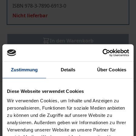
ISBN 978-3-7890-6913-0
Nicht lieferbar
In den Warenkorb
Zur Wunschliste hinzufügen
Hinweise zu Versandkosten
Zustimmung
Details
Über Cookies
Beschreibung
Diese Webseite verwendet Cookies
Wir verwenden Cookies, um Inhalte und Anzeigen zu
Die vielseitig begabte Musikerin Luise Adolpha Le
personalisieren, Funktionen für soziale Medien anbieten
zu können und die Zugriffe auf unsere Website zu
Beau (1850-1927) war zeitlebens eng mit Baden-
analysieren. Außerdem geben wir Informationen zu Ihrer
Baden verbunden: geboren in Rastatt, wirkte sie ihre
Verwendung unserer Website an unsere Partner für
letzten dreißig Jahre in der Kurstadt an der Oos.