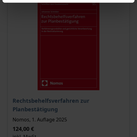
Der Preis dieses Titels richtet sich nach der gewählt
Rechtsbehelfsverfahren zur
Planbestätigung
Nomos, 1. Auflage 2025
124,00 €
inkl. MwSt.