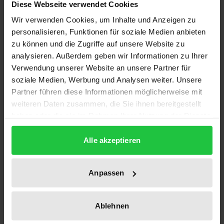
Diese Webseite verwendet Cookies
Wir verwenden Cookies, um Inhalte und Anzeigen zu
personalisieren, Funktionen für soziale Medien anbieten
zu können und die Zugriffe auf unsere Website zu
analysieren. Außerdem geben wir Informationen zu Ihrer
Verwendung unserer Website an unsere Partner für
soziale Medien, Werbung und Analysen weiter. Unsere
Partner führen diese Informationen möglicherweise mit
Der Preis dieses Titels richtet sich nach der gewählt
Der Interessendualismus des
weiteren Daten zusammen, die Sie ihnen bereitgestellt
haben oder die sie im Rahmen Ihrer Nutzung der Dienste
Insolvenzarbeitsrechts
gesammelt haben.
Nomos, 1. Auflage 2025
Alle akzeptieren
69,00 €
inkl. MwSt.
Anpassen
Zur Auswahl
Ablehnen