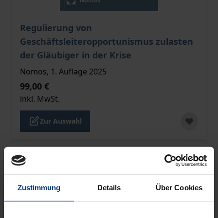
Der Preis dieses Titels richtet sich nach der gewählt
Regulierung von
Geschäftsleiteropportunismus zulasten
der Gläubiger in der Krise
Nomos, 1. Auflage 2025
99,00 €
inkl. MwSt.
Zur Auswahl
Zustimmung
Details
Über Cookies