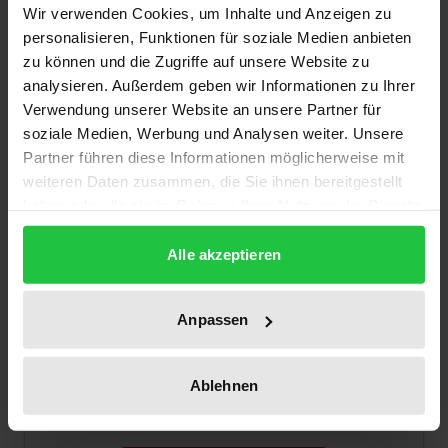
Wir verwenden Cookies, um Inhalte und Anzeigen zu
personalisieren, Funktionen für soziale Medien anbieten
zu können und die Zugriffe auf unsere Website zu
analysieren. Außerdem geben wir Informationen zu Ihrer
Verwendung unserer Website an unsere Partner für
soziale Medien, Werbung und Analysen weiter. Unsere
Partner führen diese Informationen möglicherweise mit
weiteren Daten zusammen, die Sie ihnen bereitgestellt
haben oder die sie im Rahmen Ihrer Nutzung der Dienste
Der Preis dieses Titels richtet sich nach der gewählt
gesammelt haben.
Kapitalmaßnahmen im Insolvenzplan
Alle akzeptieren
Nomos, 1. Auflage 2013
69,00 €
Anpassen
inkl. MwSt.
Zur Auswahl
Ablehnen