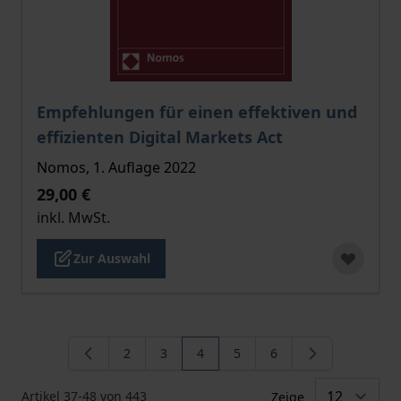
Der Preis dieses Titels richtet sich nach der gewählt
Empfehlungen für einen effektiven und
effizienten Digital Markets Act
Nomos, 1. Auflage 2022
29,00 €
inkl. MwSt.
Zur Auswahl
2
3
4
5
6
Seite
Seite
Sie lesen gerade die Seite
Seite
Seite
Artikel
37
-
48
von
443
Zeige