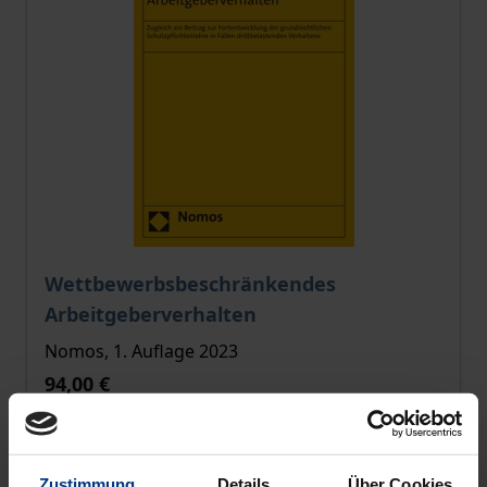
Der Preis dieses Titels richtet sich nach der gewählt
Wettbewerbsbeschränkendes
Arbeitgeberverhalten
Nomos, 1. Auflage 2023
94,00 €
inkl. MwSt.
Zur Auswahl
Zustimmung
Details
Über Cookies