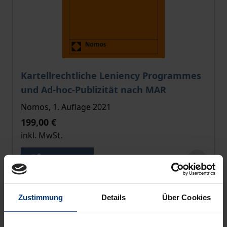
Der Preis dieses Titels richtet sich nach der gewählt
Kartellrechtliche Leniency Programmes
und Ad-hoc-Publizität nach MAR
Nomos, 1. Auflage 2021
199,00 €
inkl. MwSt.
Zur Auswahl
Zustimmung
Details
Über Cookies