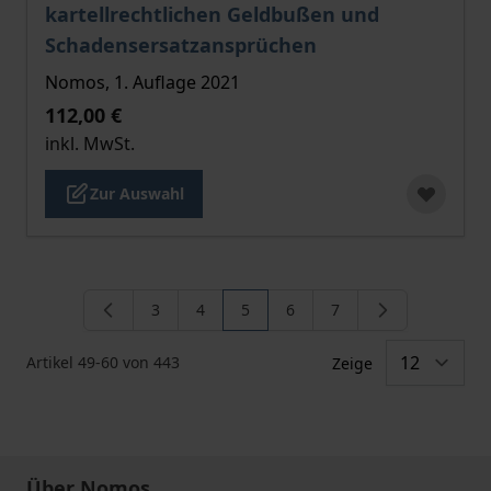
kartellrechtlichen Geldbußen und
Schadensersatzansprüchen
Nomos, 1. Auflage 2021
112,00 €
inkl. MwSt.
Zur Auswahl
3
4
5
6
7
Seite
Seite
Sie lesen gerade die Seite
Seite
Seite
Artikel
49
-
60
von
443
Zeige
Über Nomos