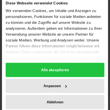
Diese Webseite verwendet Cookies
Wir verwenden Cookies, um Inhalte und Anzeigen zu
personalisieren, Funktionen für soziale Medien anbieten
zu können und die Zugriffe auf unsere Website zu
analysieren. Außerdem geben wir Informationen zu Ihrer
Verwendung unserer Website an unsere Partner für
soziale Medien, Werbung und Analysen weiter. Unsere
Partner führen diese Informationen möglicherweise mit
weiteren Daten zusammen, die Sie ihnen bereitgestellt
haben oder die sie im Rahmen Ihrer Nutzung der Dienste
Der Preis dieses Titels richtet sich nach der gewählt
gesammelt haben.
Handlungsoptionen auf dem Weg in die
Alle akzeptieren
Gigabit-Gesellschaft
Nomos, 1. Auflage 2021
Anpassen
72,00 €
inkl. MwSt.
Ablehnen
Zur Auswahl