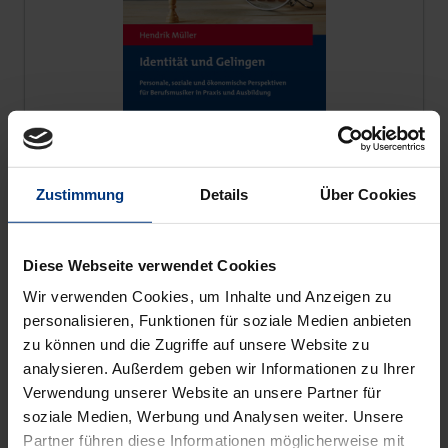
Zustimmung
Details
Über Cookies
Der Preis dieses Titels richtet sich nach der gewählt
Diese Webseite verwendet Cookies
Identität und Gelingen
Wir verwenden Cookies, um Inhalte und Anzeigen zu
Nomos, 1. Auflage 2017
personalisieren, Funktionen für soziale Medien anbieten
39,00 €
zu können und die Zugriffe auf unsere Website zu
inkl. MwSt.
analysieren. Außerdem geben wir Informationen zu Ihrer
Verwendung unserer Website an unsere Partner für
Zur Auswahl
soziale Medien, Werbung und Analysen weiter. Unsere
Partner führen diese Informationen möglicherweise mit