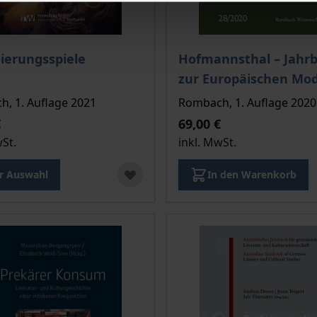
is dieses Titels richtet sich nach der gewählten Produktopt
Der Preis dieses Titels ri
ierungsspiele
Hofmannsthal – Jahr
zur Europäischen Mo
, 1. Auflage 2021
Rombach, 1. Auflage 2020
€
69,00 €
wSt.
inkl. MwSt.
r Auswahl
In den Warenkorb