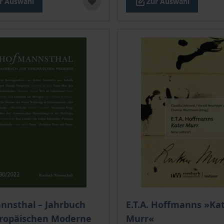
r Auswahl
Zur Auswahl
is dieses Titels richtet sich nach der gewählten Produktopt
Der Preis dieses Titels ri
nnsthal – Jahrbuch
E.T.A. Hoffmanns »Ka
uropäischen Moderne
Murr«