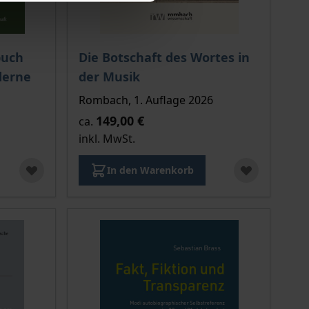
ion auf der Produktdetailseite
chtet sich nach der gewählten Produktoption auf der Produkt
Der Preis dieses Titels richtet sich nach de
buch
Die Botschaft des Wortes in
derne
der Musik
Rombach, 1. Auflage 2026
149,00 €
ca.
inkl. MwSt.
In den Warenkorb