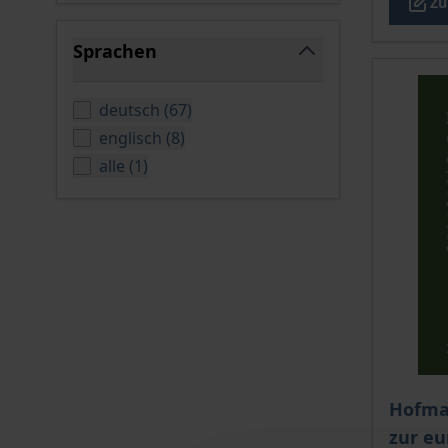
Zu
Sprachen
filter
verfügbare Produkte
deutsch
(
67
)
verfügbare Produkte
englisch
(
8
)
verfügbare Produkte
alle
(
1
)
Der Pre
Hofma
zur e