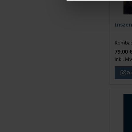
Der Pre
Inszen
Rombach
79,00 
inkl. M
Zu