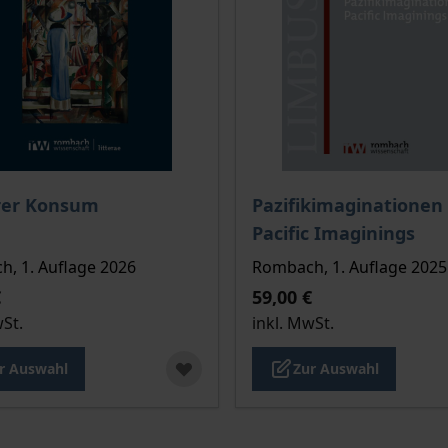
is dieses Titels richtet sich nach der gewählten Produktopt
Der Preis dieses Titels ri
rer Konsum
Pazifikimaginationen
Pacific Imaginings
, 1. Auflage 2026
Rombach, 1. Auflage 2025
€
59,00 €
wSt.
inkl. MwSt.
r Auswahl
Zur Auswahl