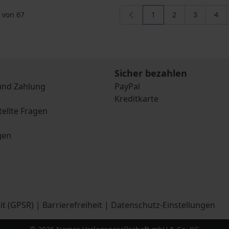
von
67
1
2
3
4
Sie lesen gerade die S
Seite
Seite
Seit
Sicher bezahlen
und Zahlung
PayPal
Kreditkarte
tellte Fragen
gen
it (GPSR)
|
Barrierefreiheit
|
Datenschutz-Einstellungen