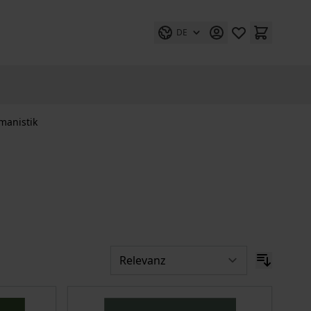
DE
manistik