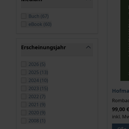
filter
verfügbare Produkte
Buch
(
67
)
verfügbare Produkte
eBook
(
60
)
Erscheinungsjahr
filter
verfügbare Produkte
2026
(
5
)
verfügbare Produkte
2025
(
13
)
verfügbare Produkte
2024
(
10
)
Der Pre
verfügbare Produkte
2023
(
15
)
Hofma
verfügbare Produkte
2022
(
7
)
Rombach
verfügbare Produkte
2021
(
9
)
99,00 
verfügbare Produkte
2020
(
9
)
inkl. M
verfügbare Produkte
2008
(
1
)