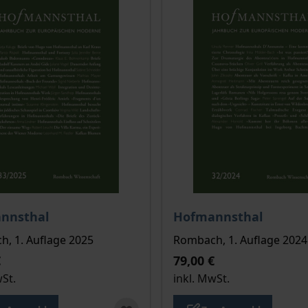
is dieses Titels richtet sich nach der gewählten Produktopt
Der Preis dieses Titels ri
nnsthal
Hofmannsthal
, 1. Auflage 2025
Rombach, 1. Auflage 2024
€
79,00 €
wSt.
inkl. MwSt.