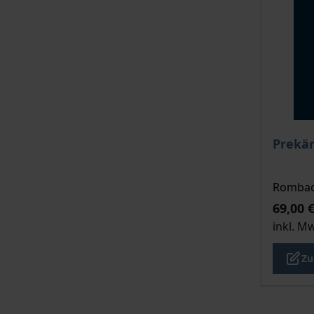
Der Pre
Prekä
Rombach
69,00 
inkl. M
Zu