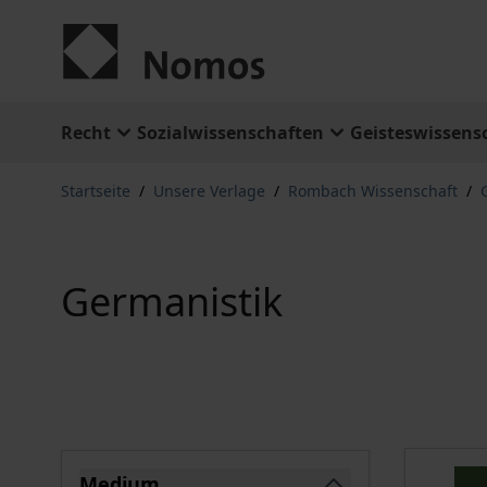
Zum Inhalt springen
Recht
Sozialwissenschaften
Geisteswissens
Startseite
/
Unsere Verlage
/
Rombach Wissenschaft
/
Germanistik
Springe zu Produktliste
Medium