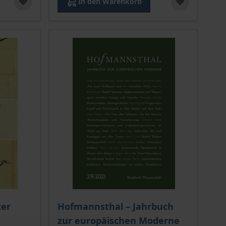
In den Warenkorb
ion auf der Produktdetailseite
chtet sich nach der gewählten Produktoption auf der Produkt
Der Preis dieses Titels richtet sich nach de
ter
Hofmannsthal – Jahrbuch
zur europäischen Moderne