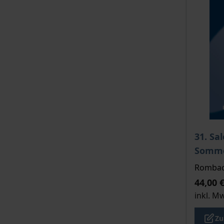
Der Pre
31. Sa
Somme
Rombach
44,00 
inkl. M
Zu