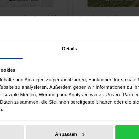
is dieses Titels richtet sich nach der gewählten Produktopt
Der Preis dieses Titels ri
hrungen der Republik
Populäre Moderne
, 1. Auflage 2026
Rombach, 1. Auflage 2025
€
89,00 €
Details
wSt.
inkl. MwSt.
r Auswahl
Zur Auswahl
Cookies
nhalte und Anzeigen zu personalisieren, Funktionen für soziale
Website zu analysieren. Außerdem geben wir Informationen zu I
r soziale Medien, Werbung und Analysen weiter. Unsere Partner
 Daten zusammen, die Sie ihnen bereitgestellt haben oder die s
n.
Anpassen