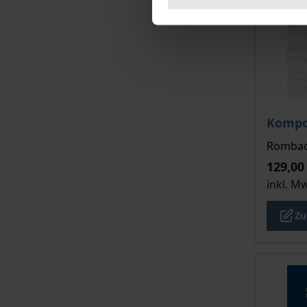
Der Pre
Kompo
Rombach
129,00
inkl. M
Zu