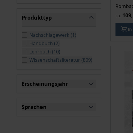
Rombach
109,
ca.
Produkttyp
filter
In
verfügbare Produkte
Nachschlagewerk
(
1
)
verfügbare Produkte
Handbuch
(
2
)
verfügbare Produkte
Lehrbuch
(
10
)
verfügbare Produ
Wissenschaftsliteratur
(
809
)
Erscheinungsjahr
filter
Sprachen
filter