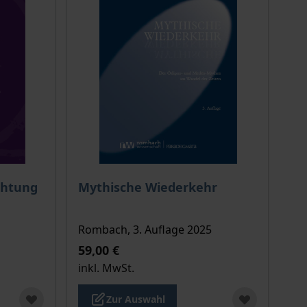
ion auf der Produktdetailseite
chtet sich nach der gewählten Produktoption auf der Produkt
Der Preis dieses Titels richtet sich nach de
chtung
Mythische Wiederkehr
Rombach, 3. Auflage 2025
59,00 €
inkl. MwSt.
Zur Auswahl