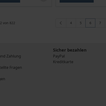
2
von
822
4
5
6
7
Seite
Seite
Sie lesen 
Seit
Sicher bezahlen
und Zahlung
PayPal
Kreditkarte
tellte Fragen
gen