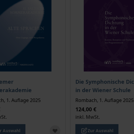
is dieses Titels richtet sich nach der gewählten Produktopt
Der Preis dieses Titels ri
lemer
Die Symphonische Di
rakademie
in der Wiener Schule
, 1. Auflage 2025
Rombach, 1. Auflage 2025
€
124,00 €
wSt.
inkl. MwSt.
r Auswahl
Zur Auswahl