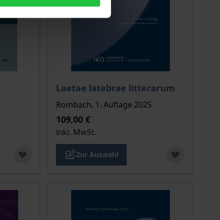
ion auf der Produktdetailseite
chtet sich nach der gewählten Produktoption auf der Produkt
Der Preis dieses Titels richtet sich nach de
Laetae latebrae litterarum
Rombach, 1. Auflage 2025
109,00 €
inkl. MwSt.
Zur Auswahl