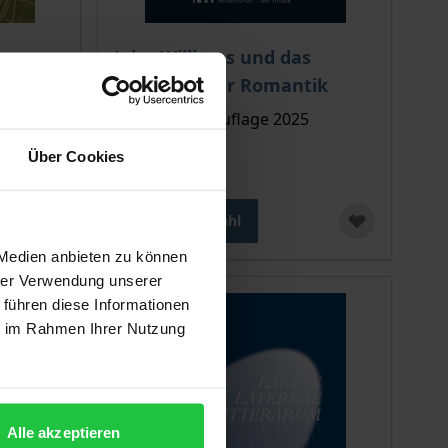
ion auf der Produktdetailseite
chtet sich nach der gewählten Produktoption auf der Produkt
Der Preis dieses Titels richtet sich nach de
John Williams und das
Leitmotiv der Romantik
Rombach, 1. Auflage 2025
89,00 €
Über Cookies
inkl. MwSt.
Zur Auswahl
 Medien anbieten zu können
hrer Verwendung unserer
 führen diese Informationen
ie im Rahmen Ihrer Nutzung
Alle akzeptieren