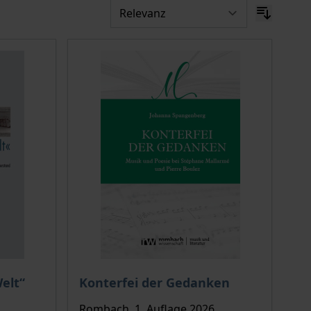
Der Preis dieses Titels richtet sich nach de
elt“
Konterfei der Gedanken
Rombach, 1. Auflage 2026