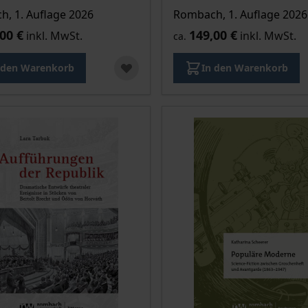
, 1. Auflage 2026
Rombach, 1. Auflage 2026
00 €
149,00 €
inkl. MwSt.
inkl. MwSt.
ca.
 den Warenkorb
In den Warenkorb
kte