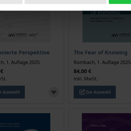
is dieses Titels richtet sich nach der gewählten Produktopt
Der Preis dieses Titels ri
nierte Perspektive
The Fear of Knowing
, 1. Auflage 2025
Rombach, 1. Auflage 2025
 €
84,00 €
wSt.
inkl. MwSt.
r Auswahl
Zur Auswahl