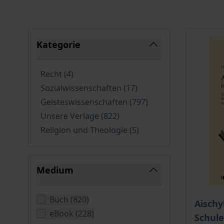
Springe zu Produktliste
Kategorie
filter
verfügbare Produkte
Recht
(4
)
verfügbare Produkte
Sozialwissenschaften
(17
)
verfügbare Produkt
Geisteswissenschaften
(797
)
verfügbare Produkte
Unsere Verlage
(822
)
verfügbare Produkte
Religion und Theologie
(5
)
Medium
filter
verfügbare Produkte
Buch
(
820
)
Aischy
verfügbare Produkte
eBook
(
228
)
Schule