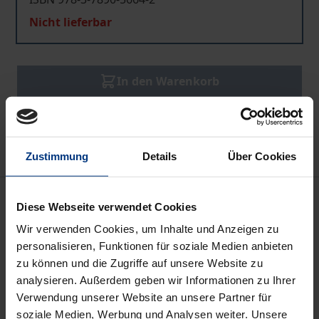
Nicht lieferbar
In den Warenkorb
Zur Wunschliste hinzufügen
Hinweise zu Versandkosten
Zustimmung
Details
Über Cookies
Beschreibung
Diese Webseite verwendet Cookies
Wir verwenden Cookies, um Inhalte und Anzeigen zu
Aus dem Inhalt / Table des matières:
personalisieren, Funktionen für soziale Medien anbieten
Michael Ruck, Die deutsche Verwaltung im
zu können und die Zugriffe auf unsere Website zu
totalitären Führerstaat 1933–1945 • Ilse Staff,
analysieren. Außerdem geben wir Informationen zu Ihrer
Staatstheorie und Verwaltung im
Verwendung unserer Website an unsere Partner für
soziale Medien, Werbung und Analysen weiter. Unsere
nationalsozialistischen Deutschland und im