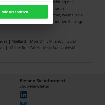
wesentlichen Beitrag zur Entwicklung der
gerichte höher als die aller anderen
Alle akzeptieren
tklägern angerufen werden konnten, weshalb sie
e auf neuen Archivfunden beruhenden Beiträge
Guez | Maillard | Momchil L Milanov | Zülâl
oz | Hélène Ruiz Fabri | Maja Stanivuković |
Bleiben Sie informiert
Shop-Newsletter