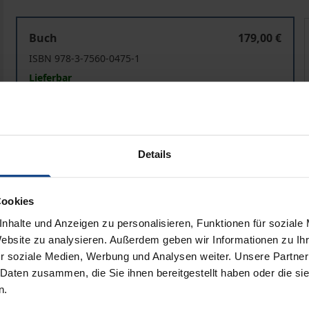
The Mixed Arbitral Tribunals, 1919–1939
Buch
179,00 €
ISBN 978-3-7560-0475-1
Lieferbar
Preisangaben inkl. MwSt. Abhängig von der Lieferadresse kann
Details
In den Warenkorb
Zur Wunschliste hinzufü
Hinweise zu Versandkosten
Cookies
nhalte und Anzeigen zu personalisieren, Funktionen für soziale
Website zu analysieren. Außerdem geben wir Informationen zu I
liografische Angaben
Zusatzmaterial
r soziale Medien, Werbung und Analysen weiter. Unsere Partner
 Daten zusammen, die Sie ihnen bereitgestellt haben oder die s
n.