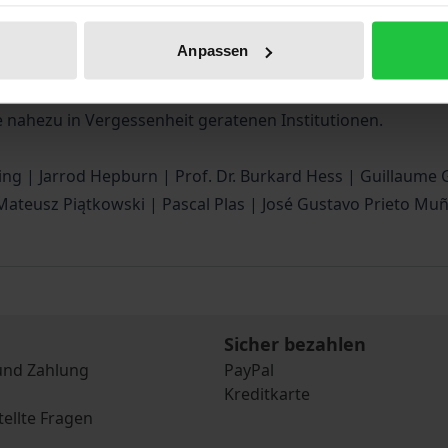
chten leisteten die Friedensverträge von 1919–1923 einen 
 bearbeiteten Fällen war die Arbeitsbelastung dieser Schieds
Anpassen
. Als weiteres Novum galt damals, dass sie auch von Priva
ge dienten. Die in diesem Band versammelten und teilweis
e nahezu in Vergessenheit geratenen Institutionen.
ding | Jarrod Hepburn | Prof. Dr. Burkard Hess | Guillaume 
Mateusz Piątkowski | Pascal Plas | José Gustavo Prieto Muñ
Sicher bezahlen
und Zahlung
PayPal
Kreditkarte
tellte Fragen