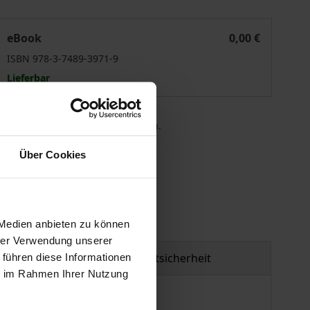
The Mixed Arbitral Tribunals, 1919–1939
eBook
0,00 €
ISBN 978-3-7489-3971-9
Lieferbar
 die MwSt. an der Kasse variieren.
Über Cookies
gen
 Medien anbieten zu können
hrer Verwendung unserer
Produktsicherheit
 führen diese Informationen
ie im Rahmen Ihrer Nutzung