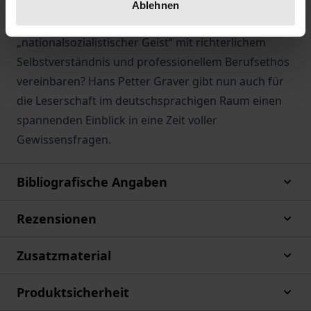
in der Richterschaft. Wie ist jedoch der relativ
Ablehnen
geringe Widerstand zu erklären? Wie ließen sich
„nationalsozialistischer Geist“ mit richterlichem
Selbstverständnis und professionellem Berufsethos
vereinbaren? Hans Petter Graver gibt nun auch für
die Leserschaft im deutschsprachigen Raum einen
spannenden Einblick in eine Zeit voller
Gewissensfragen.
Bibliografische Angaben
Rezensionen
Zusatzmaterial
Produktsicherheit