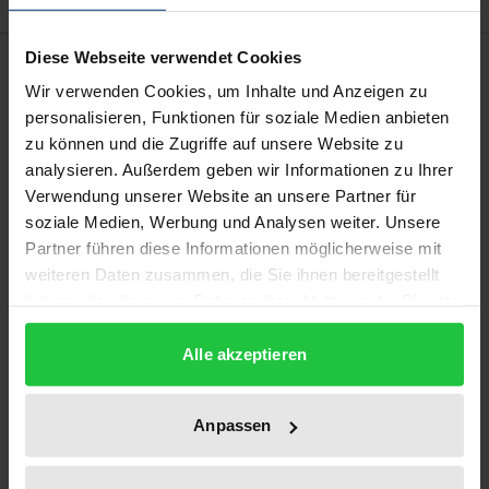
Diese Webseite verwendet Cookies
Beschreibung
Wir verwenden Cookies, um Inhalte und Anzeigen zu
personalisieren, Funktionen für soziale Medien anbieten
Hans Petter Graver, seines Zeichens Ordinarius am
zu können und die Zugriffe auf unsere Website zu
Institut für Privatrecht der Universität Oslo, arbeitet
analysieren. Außerdem geben wir Informationen zu Ihrer
in seinem Buch „Der Krieg der Richter“ die Rolle der
Verwendung unserer Website an unsere Partner für
deutschen und norwegischen Gerichte während der
soziale Medien, Werbung und Analysen weiter. Unsere
Besatzungszeit von 1940 bis 1945 auf. „Furchtbare
Partner führen diese Informationen möglicherweise mit
weiteren Daten zusammen, die Sie ihnen bereitgestellt
Juristen“ verrichteten während des Zweiten
haben oder die sie im Rahmen Ihrer Nutzung der Dienste
Weltkriegs auch in Norwegen ihren „Dienst“, allen
gesammelt haben.
voran jene des Reichskriegsgerichts, des SS- und
Alle akzeptieren
Polizeigerichts Nord sowie diverser Sondertribunale
und Standgerichte. Während die Nazifizierung nicht
Anpassen
zuletzt durch den Nasjonal Samling fast das
gesamte Rechtswesen erfasste, gab es auch Protest