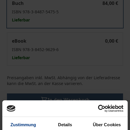
Buch
84,00 €
ISBN 978-3-8487-5475-5
Lieferbar
Der Krieg der Richter
eBook
0,00 €
ISBN 978-3-8452-9629-6
Lieferbar
Preisangaben inkl. MwSt. Abhängig von der Lieferadresse
kann die MwSt. an der Kasse variieren.
In den Warenkorb
Zur Wunschliste hinzufügen
Hinweise zu Versandkosten
Zustimmung
Details
Über Cookies