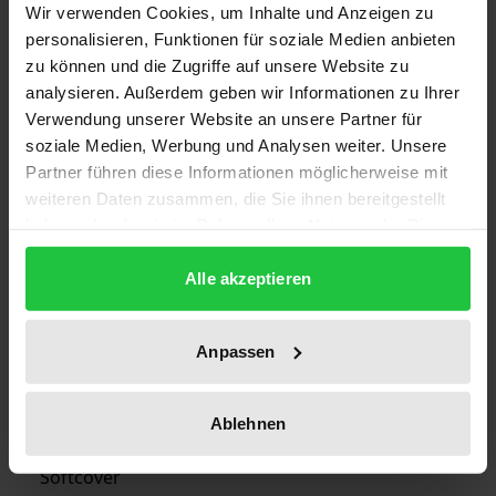
ISBN
Wir verwenden Cookies, um Inhalte und Anzeigen zu
978-3-7890-2293-7
personalisieren, Funktionen für soziale Medien anbieten
zu können und die Zugriffe auf unsere Website zu
Untertitel
analysieren. Außerdem geben wir Informationen zu Ihrer
Verwendung unserer Website an unsere Partner für
Das Gesundheitswesen im vereinten
soziale Medien, Werbung und Analysen weiter. Unsere
Deutschland
Partner führen diese Informationen möglicherweise mit
weiteren Daten zusammen, die Sie ihnen bereitgestellt
Erscheinungsdatum
haben oder die sie im Rahmen Ihrer Nutzung der Dienste
04.06.1991
gesammelt haben.
Alle akzeptieren
Erscheinungsjahr
1991
Anpassen
Verlag
Nomos
Ablehnen
Ausgabeart
Softcover