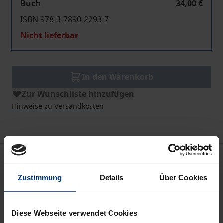
Buch
34,00 €
ISBN 978-3-7890-2293-7
Nicht lieferbar
In den Warenkorb
Zur Wunschliste hinzufügen
Hinweise zu Versandkosten
Bibliografische Angaben
Zustimmung
Details
Über Cookies
Auflage
1
Diese Webseite verwendet Cookies