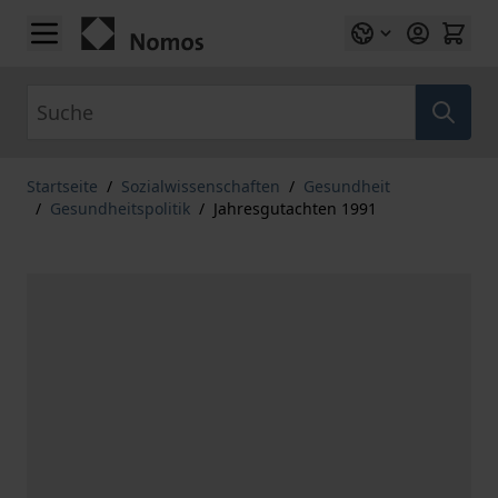
Zum Inhalt springen
Suche
Startseite
/
Sozialwissenschaften
/
Gesundheit
/
Gesundheitspolitik
/
Jahresgutachten 1991