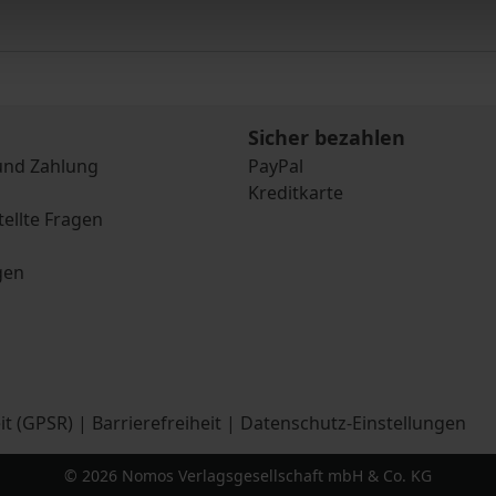
Sicher bezahlen
und Zahlung
PayPal
Kreditkarte
tellte Fragen
gen
it (GPSR)
|
Barrierefreiheit
|
Datenschutz-Einstellungen
© 2026 Nomos Verlagsgesellschaft mbH & Co. KG