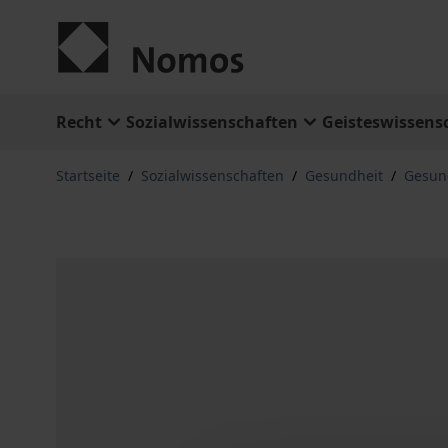
Zum Inhalt springen
Recht
Sozialwissenschaften
Geisteswissens
Startseite
/
Sozialwissenschaften
/
Gesundheit
/
Gesund