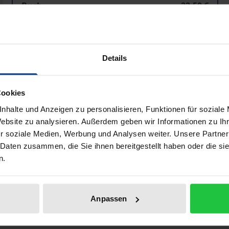
Buch
22,50 €
ISBN 978-3-7890-9553-5
Nicht lieferbar
Details
In den Warenkorb
Zur Wunschliste hinzufü
Cookies
Hinweise zu Versandkosten
nhalte und Anzeigen zu personalisieren, Funktionen für soziale
Website zu analysieren. Außerdem geben wir Informationen zu I
r soziale Medien, Werbung und Analysen weiter. Unsere Partner
 Daten zusammen, die Sie ihnen bereitgestellt haben oder die s
Bibliografische Angaben
n.
enschen eine Lebenskrise, die ihren gesamten sozialen Kon
Anpassen
ischen Verfahren beherrschen und heilen. Der unlösbare K
Medizin erfordert ein Umdenken im Hinblick auf Hilfen be