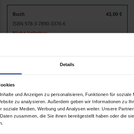
Buch
43,00 €
ISBN 978-3-7890-3376-6
Nicht lieferbar
In den Warenkorb
Zur Wunschliste hinzufü
Details
Hinweise zu Versandkosten
Cookies
nhalte und Anzeigen zu personalisieren, Funktionen für soziale
Bibliografische Angaben
Website zu analysieren. Außerdem geben wir Informationen zu I
r soziale Medien, Werbung und Analysen weiter. Unsere Partner
 Daten zusammen, die Sie ihnen bereitgestellt haben oder die s
nrates für die Konzertierte Aktion im Gesundheitswesen e
n.
n im Gesundheitswesen, zum Grundsatz der Beitragssatzsta