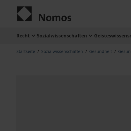
Zum Inhalt springen
Recht
Sozialwissenschaften
Geisteswissens
Startseite
/
Sozialwissenschaften
/
Gesundheit
/
Gesund