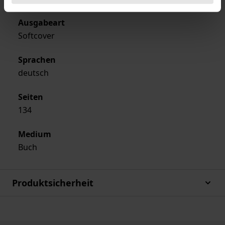
Ausgabeart
Softcover
Sprachen
deutsch
Seiten
134
Medium
Buch
Produktsicherheit