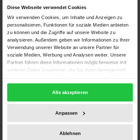
Auflage
Diese Webseite verwendet Cookies
1
Wir verwenden Cookies, um Inhalte und Anzeigen zu
ISBN
personalisieren, Funktionen für soziale Medien anbieten
978-3-7890-0359-2
zu können und die Zugriffe auf unsere Website zu
analysieren. Außerdem geben wir Informationen zu Ihrer
Untertitel
Verwendung unserer Website an unsere Partner für
Die sozialethischen Schranken des
soziale Medien, Werbung und Analysen weiter. Unsere
Notwehrrechts nach deutschem und
Partner führen diese Informationen möglicherweise mit
griechischem Strafrecht
weiteren Daten zusammen, die Sie ihnen bereitgestellt
haben oder die sie im Rahmen Ihrer Nutzung der Dienste
Erscheinungsdatum
gesammelt haben.
09.10.1978
Alle akzeptieren
Erscheinungsjahr
Anpassen
1978
Verlag
Ablehnen
Nomos