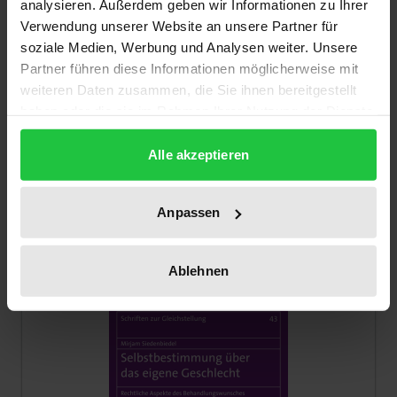
analysieren. Außerdem geben wir Informationen zu Ihrer
Verwendung unserer Website an unsere Partner für
soziale Medien, Werbung und Analysen weiter. Unsere
Partner führen diese Informationen möglicherweise mit
weiteren Daten zusammen, die Sie ihnen bereitgestellt
Der Preis dieses Titels richtet sich nach der gewählt
haben oder die sie im Rahmen Ihrer Nutzung der Dienste
Resilienz des Rechts
gesammelt haben.
Nomos, 1. Auflage 2016
Alle akzeptieren
34,00 €
inkl. MwSt.
Anpassen
Zur Auswahl
Ablehnen