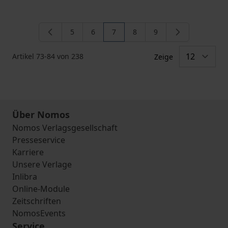
5
6
7
8
9
Seite
Seite
Sie lesen gerade die Seite
Seite
Seite
Artikel
73
-
84
von
238
Zeige
Über Nomos
Nomos Verlagsgesellschaft
Presseservice
Karriere
Unsere Verlage
Inlibra
Online-Module
Zeitschriften
NomosEvents
Service