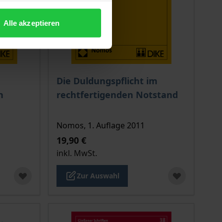
Alle akzeptieren
ion auf der Produktdetailseite
chtet sich nach der gewählten Produktoption auf der Produkt
Der Preis dieses Titels richtet sich nach de
Die Duldungspflicht im
n
rechtfertigenden Notstand
Nomos, 1. Auflage 2011
19,90 €
inkl. MwSt.
Zur Auswahl