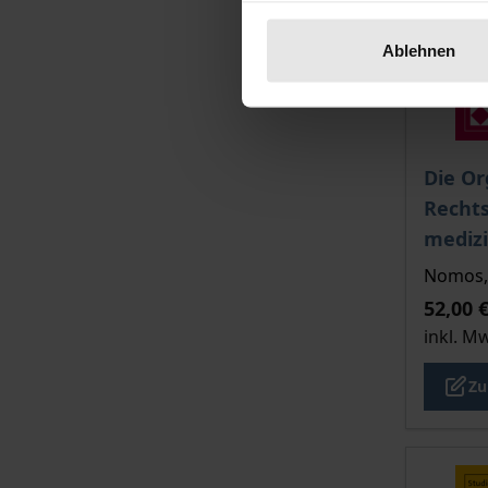
Ablehnen
Der Pre
Die Or
Recht
mediz
Nomos, 
52,00 
inkl. M
Zu