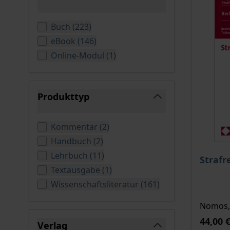
filter
verfügbare Produkte
Buch
(
223
)
verfügbare Produkte
eBook
(
146
)
verfügbare Produkte
Online-Modul
(
1
)
Produkttyp
filter
verfügbare Produkte
Kommentar
(
2
)
verfügbare Produkte
Handbuch
(
2
)
Der Pre
verfügbare Produkte
Lehrbuch
(
11
)
Strafr
verfügbare Produkte
Textausgabe
(
1
)
verfügbare Produ
Wissenschaftsliteratur
(
161
)
Nomos, 
44,00 
Verlag