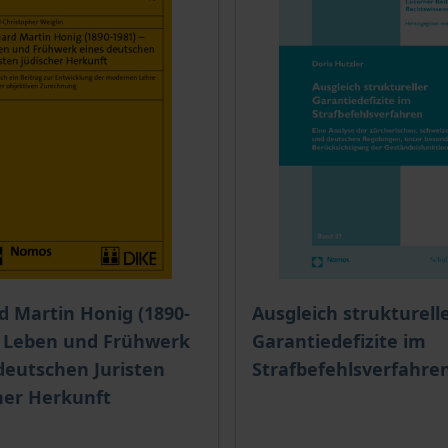
is dieses Titels richtet sich nach der gewählten Produktopt
d Martin Honig (1890-
Ausgleich strukturell
- Leben und Frühwerk
Garantiedefizite im
deutschen Juristen
Strafbefehlsverfahre
her Herkunft