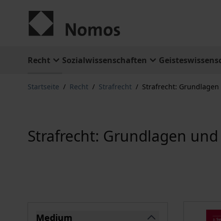
Zum Inhalt springen
Recht
Sozialwissenschaften
Geisteswissens
Startseite
/
Recht
/
Strafrecht
/
Strafrecht: Grundlage
Strafrecht: Grundlagen und
Springe zu Produktliste
Medium