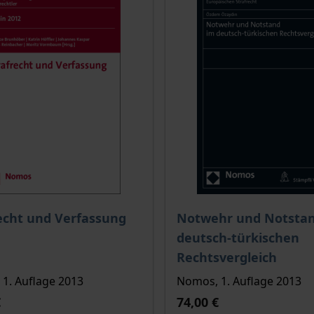
is dieses Titels richtet sich nach der gewählten Produktopt
Der Preis dieses Titels ri
echt und Verfassung
Notwehr und Notsta
deutsch-türkischen
kte
Rechtsvergleich
1. Auflage 2013
Nomos, 1. Auflage 2013
€
74,00 €