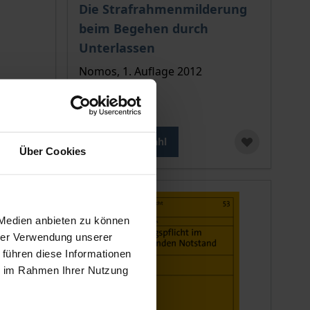
ion auf der Produktdetailseite
chtet sich nach der gewählten Produktoption auf der Produkt
Der Preis dieses Titels richtet sich nach de
Die Strafrahmenmilderung
beim Begehen durch
Unterlassen
Nomos, 1. Auflage 2012
39,00 €
inkl. MwSt.
Zur Auswahl
Über Cookies
 Medien anbieten zu können
hrer Verwendung unserer
 führen diese Informationen
ie im Rahmen Ihrer Nutzung