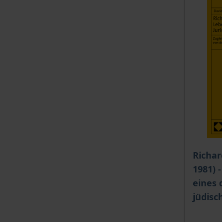
Der Pre
Richar
1981) 
eines 
jüdisc