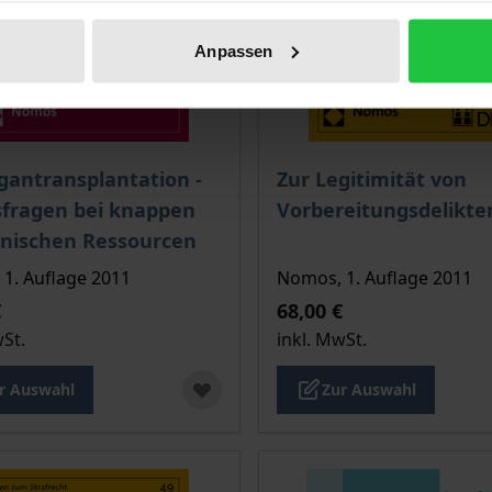
Anpassen
is dieses Titels richtet sich nach der gewählten Produktopt
Der Preis dieses Titels ri
gantransplantation -
Zur Legitimität von
sfragen bei knappen
Vorbereitungsdelikte
inischen Ressourcen
1. Auflage 2011
Nomos, 1. Auflage 2011
€
68,00 €
wSt.
inkl. MwSt.
r Auswahl
Zur Auswahl