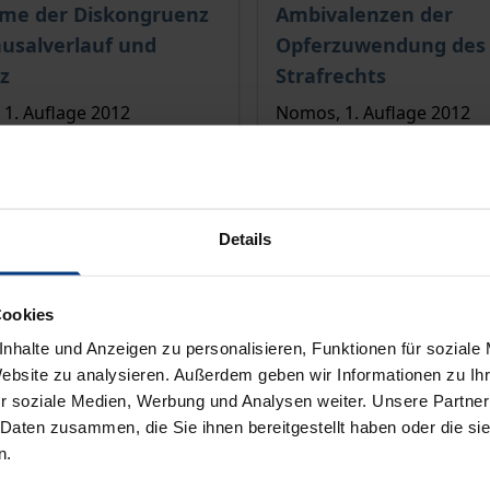
is dieses Titels richtet sich nach der gewählten Produktopt
Der Preis dieses Titels ri
eme der Diskongruenz
Ambivalenzen der
usalverlauf und
Opferzuwendung des
z
Strafrechts
1. Auflage 2012
Nomos, 1. Auflage 2012
€
74,00 €
wSt.
inkl. MwSt.
r Auswahl
Zur Auswahl
Details
Cookies
nhalte und Anzeigen zu personalisieren, Funktionen für soziale
Website zu analysieren. Außerdem geben wir Informationen zu I
r soziale Medien, Werbung und Analysen weiter. Unsere Partner
 Daten zusammen, die Sie ihnen bereitgestellt haben oder die s
n.