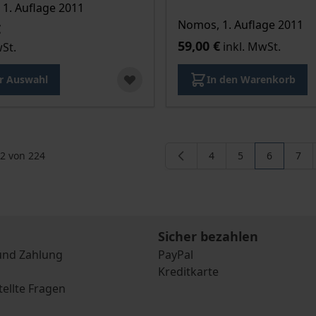
1. Auflage 2011
Nomos, 1. Auflage 2011
€
59,00 €
inkl. MwSt.
wSt.
r Auswahl
In den Warenkorb
2
von
224
4
5
6
7
Seite
Seite
Sie lesen 
Seit
Sicher bezahlen
und Zahlung
PayPal
Kreditkarte
tellte Fragen