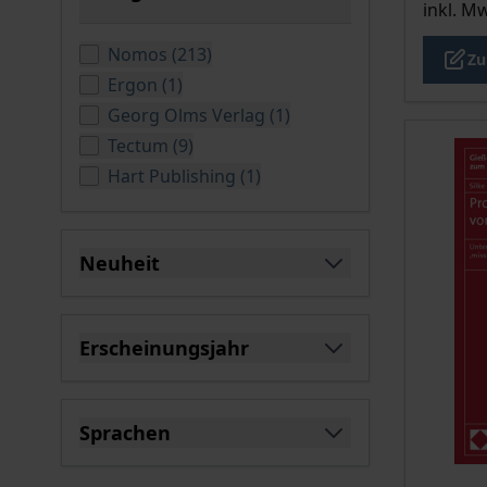
inkl. M
filter
verfügbare Produkte
Nomos
(
213
)
Zu
verfügbare Produkte
Ergon
(
1
)
verfügbare Produkte
Georg Olms Verlag
(
1
)
verfügbare Produkte
Tectum
(
9
)
verfügbare Produkte
Hart Publishing
(
1
)
Neuheit
filter
Erscheinungsjahr
filter
Sprachen
filter