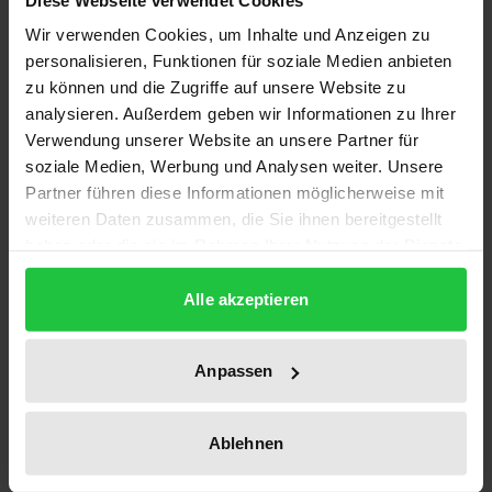
Wir verwenden Cookies, um Inhalte und Anzeigen zu
personalisieren, Funktionen für soziale Medien anbieten
zu können und die Zugriffe auf unsere Website zu
analysieren. Außerdem geben wir Informationen zu Ihrer
Verwendung unserer Website an unsere Partner für
soziale Medien, Werbung und Analysen weiter. Unsere
Der Preis dieses Titels richtet sich nach der gewählt
Partner führen diese Informationen möglicherweise mit
Knowledge Organization and
weiteren Daten zusammen, die Sie ihnen bereitgestellt
Management in the Domain of
haben oder die sie im Rahmen Ihrer Nutzung der Dienste
Environment and Earth Observation
gesammelt haben.
(KOMEEO)
Alle akzeptieren
Ergon, 1. Auflage 2022
32,00 €
Anpassen
inkl. MwSt.
Zur Auswahl
Ablehnen