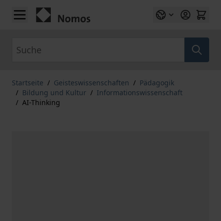
Zum Inhalt springen
Suche
Startseite
/
Geisteswissenschaften
/
Pädagogik
/
Bildung und Kultur
/
Informationswissenschaft
/
AI-Thinking