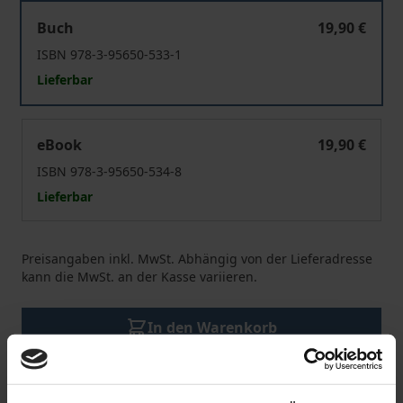
AI-Thinking
Buch
19,90 €
ISBN 978-3-95650-533-1
Lieferbar
AI-Thinking
eBook
19,90 €
ISBN 978-3-95650-534-8
Lieferbar
Preisangaben inkl. MwSt. Abhängig von der Lieferadresse
kann die MwSt. an der Kasse variieren.
In den Warenkorb
Zur Wunschliste hinzufügen
Hinweise zu Versandkosten