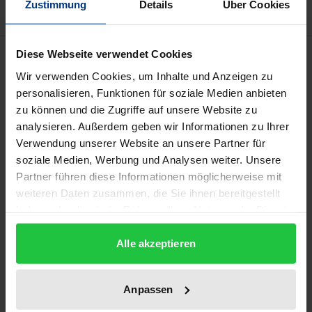
Zustimmung
Details
Über Cookies
Beschreibung
Diese Webseite verwendet Cookies
Wir verwenden Cookies, um Inhalte und Anzeigen zu
personalisieren, Funktionen für soziale Medien anbieten
Benötigt Künstliche Intelligenz eine Psyche? Wie
zu können und die Zugriffe auf unsere Website zu
ändert KI unser Selbstverständnis? Warum stellt
analysieren. Außerdem geben wir Informationen zu Ihrer
keiner diese dringlichen Fragen, die bald unseren
Verwendung unserer Website an unsere Partner für
Alltag bestimmen werden? - Die Erklärung liegt im
soziale Medien, Werbung und Analysen weiter. Unsere
gesellschaftlichen Erkenntnisdefizit: Eigenmotiviert
Partner führen diese Informationen möglicherweise mit
forschende Gelehrte erhalten keine Aufmerksamkeit
weiteren Daten zusammen, die Sie ihnen bereitgestellt
haben oder die sie im Rahmen Ihrer Nutzung der Dienste
für komplexe Zusammenhänge, spezialisierte
gesammelt haben.
Praktiker arbeiten an Detaillösungen. Die beiden
Alle akzeptieren
Autoren sind Ausnahmen: Der lösungsorientierte
Universaldenker forscht auf dem Gebiet der
kybernetischen Erkenntnistheorie, der
Anpassen
anthropologischen Systemtheorie und der