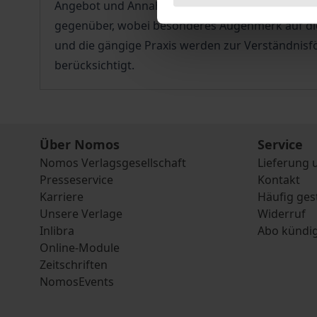
Angebot und Annahme, Rechtbindungswillen und 
gegenüber, wobei besonderes Augenmerk auf die 
und die gängige Praxis werden zur Verständnisf
berücksichtigt.
Über Nomos
Service
Nomos Verlagsgesellschaft
Lieferung 
Presseservice
Kontakt
Karriere
Häufig ges
Unsere Verlage
Widerruf
Inlibra
Abo kündi
Online-Module
Zeitschriften
NomosEvents