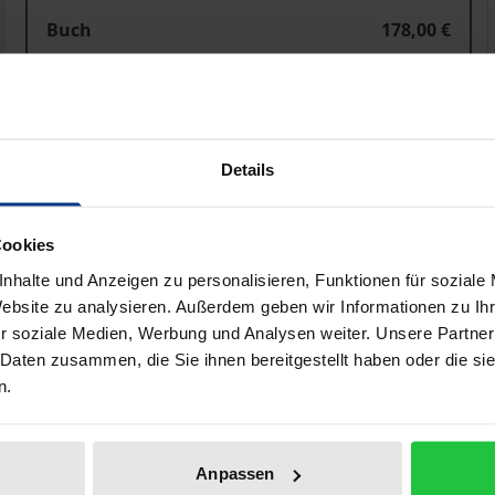
A Comparative Study of the Formation of Contracts in 
Buch
178,00 €
ISBN 978-3-8487-7128-8
Lieferbar in 3-5 Werktagen
Preisangaben inkl. MwSt. Abhängig von der Lieferadresse kann
Details
In den Warenkorb
Zur Wunschliste hinzufü
Cookies
Hinweise zu Versandkosten
nhalte und Anzeigen zu personalisieren, Funktionen für soziale
Website zu analysieren. Außerdem geben wir Informationen zu I
r soziale Medien, Werbung und Analysen weiter. Unsere Partner
 Daten zusammen, die Sie ihnen bereitgestellt haben oder die s
he Angaben
Rezensionen
Zusa
n.
chlussregelungen im englischen, deutschen und japanische
Anpassen