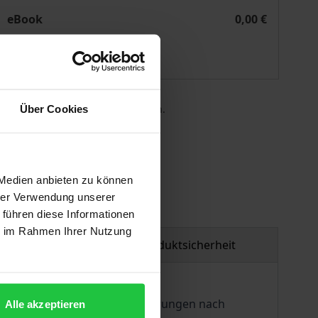
Japanese, English, and German Law
A Comparative Study of the Formation of Contracts in Japa
eBook
0,00 €
ISBN 978-3-7489-1177-7
Lieferbar
 die MwSt. an der Kasse variieren.
Über Cookies
gen
 Medien anbieten zu können
hrer Verwendung unserer
 führen diese Informationen
ie im Rahmen Ihrer Nutzung
tzmaterial
Produktsicherheit
n Recht und stellt die Anforderungen nach
Alle akzeptieren