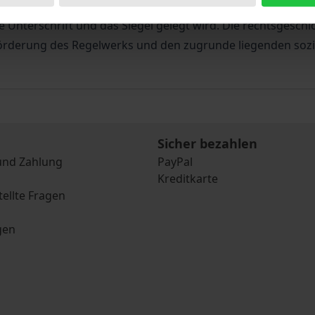
weiteren Voraussetzungen wie der englischen Considerat
Unterschrift und das Siegel gelegt wird. Die rechtsgeschi
örderung des Regelwerks und den zugrunde liegenden sozio
Sicher bezahlen
und Zahlung
PayPal
Kreditkarte
tellte Fragen
gen