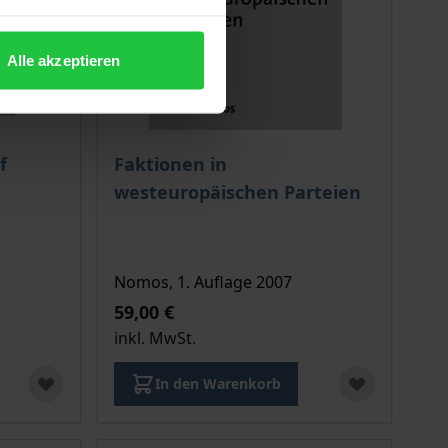
Alle akzeptieren
ion auf der Produktdetailseite
chtet sich nach der gewählten Produktoption auf der Produkt
Der Preis dieses Titels richtet sich nach de
f
Faktionen in
westeuropäischen Parteien
Nomos, 1. Auflage 2007
59,00 €
inkl. MwSt.
In den Warenkorb