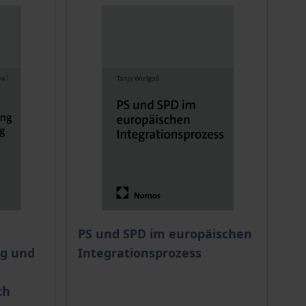
ion auf der Produktdetailseite
PS und SPD im europäischen
ng und
Integrationsprozess
ch