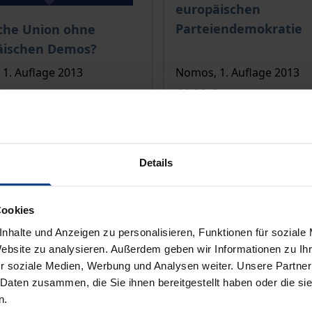
europäischen
is dieses Titels richtet sich nach der gewählten Produktopt
Parteiendemokratie
sche Union ohne
äischen Demos?
1. Auflage 2013
Nomos, 1. Auflage 2013
€
44,00 €
wSt.
inkl. MwSt.
 den Warenkorb
In den Warenkorb
Details
Cookies
nhalte und Anzeigen zu personalisieren, Funktionen für soziale
Website zu analysieren. Außerdem geben wir Informationen zu I
r soziale Medien, Werbung und Analysen weiter. Unsere Partner
 Daten zusammen, die Sie ihnen bereitgestellt haben oder die s
n.