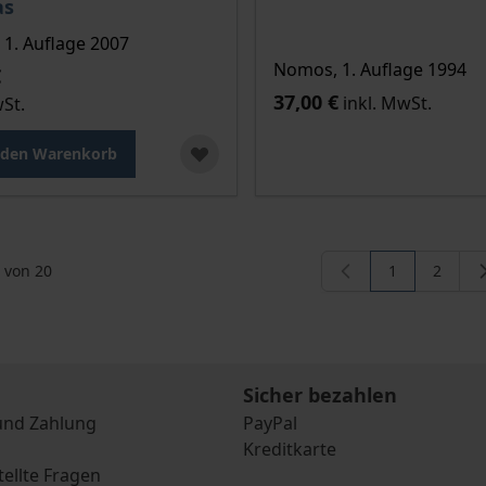
as
1. Auflage 2007
Nomos, 1. Auflage 1994
€
37,00 €
inkl. MwSt.
wSt.
 den Warenkorb
von
20
1
2
Sie lesen ger
Seite
Sicher bezahlen
und Zahlung
PayPal
Kreditkarte
tellte Fragen