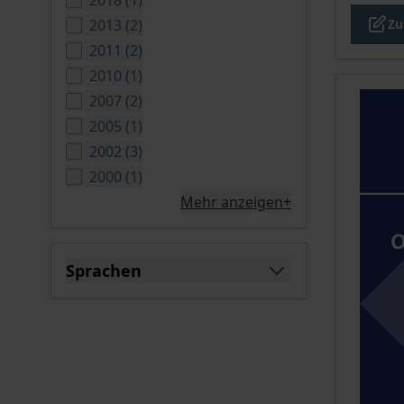
2018
(
1
)
verfügbare Produkte
2013
(
2
)
Zu
verfügbare Produkte
2011
(
2
)
verfügbare Produkte
2010
(
1
)
verfügbare Produkte
2007
(
2
)
verfügbare Produkte
2005
(
1
)
verfügbare Produkte
2002
(
3
)
verfügbare Produkte
2000
(
1
)
Mehr anzeigen+
Sprachen
filter