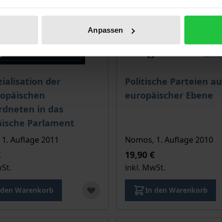
Anpassen
is dieses Titels richtet sich nach der gewählten Produktopt
Der Preis dieses Titels ri
zialisation der
Politische Parteien au
ropäischen
europäischer Ebene
rdneten in das
äische Parlament
1. Auflage 2011
Nomos, 1. Auflage 2010
€
19,90 €
wSt.
inkl. MwSt.
 den Warenkorb
In den Warenkorb