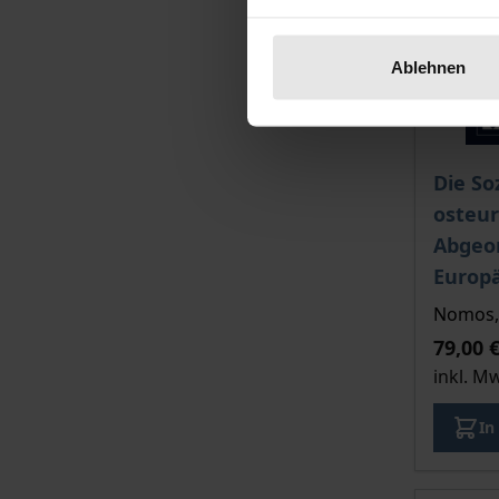
Ablehnen
Der Pre
Die So
osteu
Abgeo
Europ
Nomos, 
79,00 
inkl. M
In