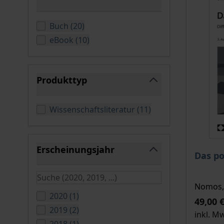
filter
verfügbare Produkte
Buch
(
20
)
verfügbare Produkte
eBook
(
10
)
Produkttyp
filter
verfügbare Produkt
Wissenschaftsliteratur
(
11
)
Erscheinungsjahr
Der Pre
Das po
filter
Nomos, 
verfügbare Produkte
2020
(
1
)
49,00 
verfügbare Produkte
2019
(
2
)
inkl. M
verfügbare Produkte