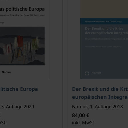
e
is dieses Titels richtet sich nach der gewählten Produktopt
Der Preis dieses Titels ri
litische Europa
Der Brexit und die Kri
europäischen Integra
3. Auflage 2020
Nomos, 1. Auflage 2018
€
84,00 €
wSt.
inkl. MwSt.