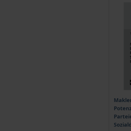
Der Pre
Makler
Potenz
Partei
Sozial