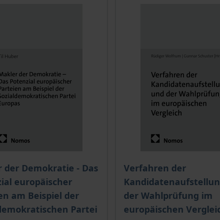
is dieses Titels richtet sich nach der gewählten Produktopt
 der Demokratie - Das
Verfahren der
ial europäischer
Kandidatenaufstellu
en am Beispiel der
der Wahlprüfung im
demokratischen Partei
europäischen Verglei