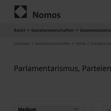
Zum Inhalt springen
Recht
Sozialwissenschaften
Geisteswissens
Startseite
/
Sozialwissenschaften
/
Politik
/
Europäische
Parlamentarismus, Parteie
Springe zu Produktliste
Medium