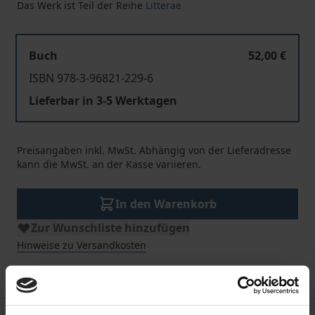
Das Werk ist Teil der Reihe
Litterae
Buch
52,00 €
ISBN 978-3-96821-229-6
Lieferbar in 3-5 Werktagen
Preisangaben inkl. MwSt. Abhängig von der Lieferadresse
kann die MwSt. an der Kasse variieren.
In den Warenkorb
Zur Wunschliste hinzufügen
Hinweise zu Versandkosten