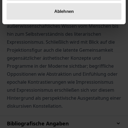
Kulturgeschichte, Religionskritik,
Technikphilosophie, Psychoanalyse und Ästhetik
Ablehnen
nach und verfolgt ihre Diffusion in ein
außerwissenschaftliches Wissen vom Menschen bis
hin zum Selbstverständnis des literarischen
Expressionismus. Schließlich wird mit Blick auf die
Projektionsfigur auch die latente Gemeinsamkeit
gegensätzlicher ästhetischer Konzepte und
Programme in der Moderne sichtbar; begriffliche
Oppositionen wie Abstraktion und Einfühlung oder
epochale Kontrastierungen wie Impressionismus
und Expressionismus erschließen sich vor diesem
Hintergrund als perspektivische Ausgestaltung einer
diskursiven Konstellation.
Bibliografische Angaben