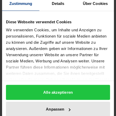
Beschreibung
Zustimmung
Details
Über Cookies
Die Denkfigur der Projektion, die in der Moderne
Diese Webseite verwendet Cookies
immer wieder herangezogen wird, um das
Wir verwenden Cookies, um Inhalte und Anzeigen zu
Verhältnis von Subjekt und Außenwelt zu
personalisieren, Funktionen für soziale Medien anbieten
bestimmen, gehört zu jenem Bodensatz des
zu können und die Zugriffe auf unsere Website zu
kulturellen Wissens, der sich weder
analysieren. Außerdem geben wir Informationen zu Ihrer
einzelwissenschaftlich verorten noch begrifflich
Verwendung unserer Website an unsere Partner für
fixieren läßt; sie ist in dem Sinne fundamental, daß
soziale Medien, Werbung und Analysen weiter. Unsere
sie verschiedene Disziplinen und Wissenssysteme
Partner führen diese Informationen möglicherweise mit
weiteren Daten zusammen, die Sie ihnen bereitgestellt
durchläuft und in vergleichbarer Weise organisiert.
haben oder die sie im Rahmen Ihrer Nutzung der Dienste
Die hier erstmals vorgelegte Geschichte dieser
gesammelt haben.
Denkfigur setzt daher an jenem Punkt ein, an dem
Alle akzeptieren
die Projektionsmetapher erstmalig auftaucht – in
der Sinnesphysiologie des 19. Jahrhunderts –,
Anpassen
zeichnet ihre Karriere in Erkenntnistheorie,