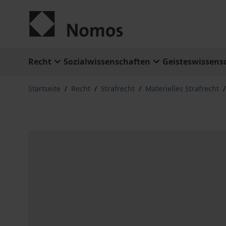
Zum Inhalt springen
Recht
Sozialwissenschaften
Geisteswissens
Startseite
/
Recht
/
Strafrecht
/
Materielles Strafrecht
/