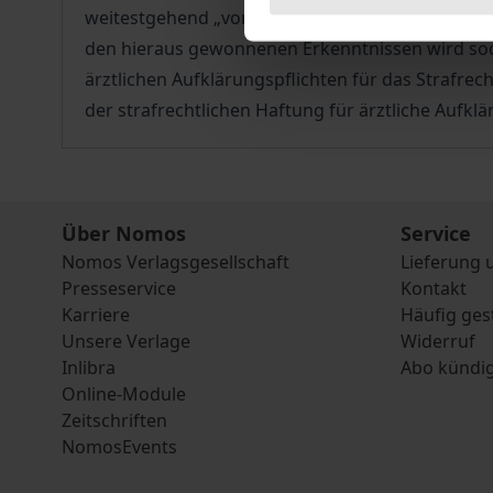
weitestgehend „vom Atmosphärischen“ geprägt un
den hieraus gewonnenen Erkenntnissen wird soda
ärztlichen Aufklärungspflichten für das Strafrech
der strafrechtlichen Haftung für ärztliche Aufklä
Über Nomos
Service
Nomos Verlagsgesellschaft
Lieferung 
Presseservice
Kontakt
Karriere
Häufig ges
Unsere Verlage
Widerruf
Inlibra
Abo kündi
Online-Module
Zeitschriften
NomosEvents