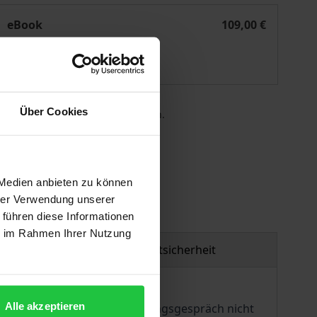
rztliche Aufklärungspflichten im Strafrecht
eBook
109,00 €
ISBN 978-3-7489-1809-7
Lieferbar
Über Cookies
 die MwSt. an der Kasse variieren.
gen
 Medien anbieten zu können
hrer Verwendung unserer
 führen diese Informationen
ie im Rahmen Ihrer Nutzung
Produktsicherheit
Alle akzeptieren
H formuliert, ist das Aufklärungsgespräch nicht