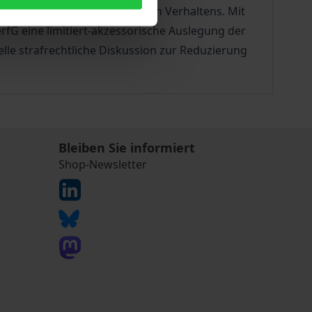
rn eine Form regelgeleiteten Verhaltens. Mit
fG eine limitiert-akzessorische Auslegung der
uelle strafrechtliche Diskussion zur Reduzierung
Bleiben Sie informiert
Shop-Newsletter