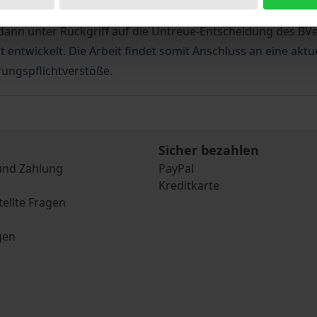
d damit einer juristischen Durchdringung entzogen, sonde
nn unter Rückgriff auf die Untreue-Entscheidung des BVer
t entwickelt. Die Arbeit findet somit Anschluss an eine akt
rungspflichtverstöße.
Sicher bezahlen
und Zahlung
PayPal
Kreditkarte
tellte Fragen
gen