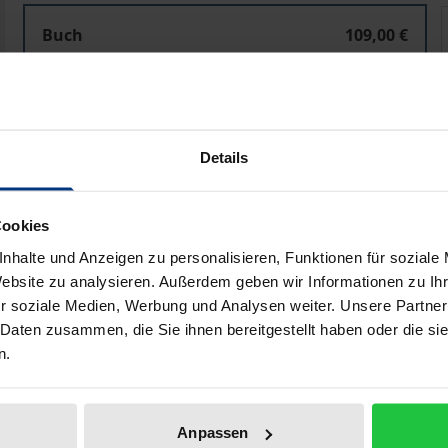
Ärztliche Aufklärungspflichten im Strafrecht
Ä
Buch
109,00 €
ISBN 978-3-7560-1300-5
Lieferbar
Details
Preisangaben inkl. MwSt. Abhängig von der Lieferadresse kann
In den Warenkorb
Zur Wunschliste hinzufü
Cookies
Hinweise zu Versandkosten
nhalte und Anzeigen zu personalisieren, Funktionen für soziale
Website zu analysieren. Außerdem geben wir Informationen zu I
r soziale Medien, Werbung und Analysen weiter. Unsere Partner
 Daten zusammen, die Sie ihnen bereitgestellt haben oder die s
liografische Angaben
Zusatzmaterial
n.
Anpassen
ufklärungspflichten als Sprechhandlungen. Anders als der BG