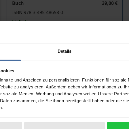
Buch
39,00 €
ISBN 978-3-495-48658-0
Lieferbar
Preisangaben inkl. MwSt. Abhängig von der Lieferadresse kann
Details
In den Warenkorb
Zur Wunschliste hinzufü
Hinweise zu Versandkosten
Cookies
nhalte und Anzeigen zu personalisieren, Funktionen für soziale
Website zu analysieren. Außerdem geben wir Informationen zu I
r soziale Medien, Werbung und Analysen weiter. Unsere Partner
Bibliografische Angaben
 Daten zusammen, die Sie ihnen bereitgestellt haben oder die s
n.
ielen nach wie vor eine zentrale Rolle in der gegenwärtige