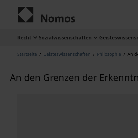
Zum Inhalt springen
Recht
Sozialwissenschaften
Geisteswissens
Startseite
/
Geisteswissenschaften
/
Philosophie
/
An d
An den Grenzen der Erkenntn