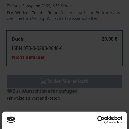
Tectum, 1. Auflage 2009, 329 Seiten
Das Werk ist Teil der Reihe
Wissenschaftliche Beiträge aus
dem Tectum Verlag: Wirtschaftswissenschaften
Buch
29,90 €
ISBN 978-3-8288-9848-6
Nicht lieferbar
In den Warenkorb
Zur Wunschliste hinzufügen
Hinweise zu Versandkosten
Beschreibung