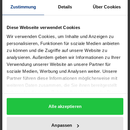
Zustimmung
Details
Über Cookies
In Deutschland sind rund 99 % der Unternehmen
mittelständisch. Den Anforderungen dieser
Diese Webseite verwendet Cookies
Gesellschaften an die Corporate Governance wurde
Wir verwenden Cookies, um Inhalte und Anzeigen zu
bisher wenig Beachtung geschenkt. Stattdessen
personalisieren, Funktionen für soziale Medien anbieten
liegt der Fokus betriebswirtschaftlicher und
zu können und die Zugriffe auf unsere Website zu
wirtschaftspolitischer Diskussionen zur
analysieren. Außerdem geben wir Informationen zu Ihrer
Organisation, Leitung und Kontrolle von
Verwendung unserer Website an unsere Partner für
soziale Medien, Werbung und Analysen weiter. Unsere
Unternehmen auf großen Aktiengesellschaften.
Partner führen diese Informationen möglicherweise mit
Aber auch bei mittleren und kleinen Unternehmen
weiteren Daten zusammen, die Sie ihnen bereitgestellt
können Interessenkonflikte und ungleiche
haben oder die sie im Rahmen Ihrer Nutzung der Dienste
Informationsverteilung zwischen den Stakeholdern
gesammelt haben.
auftreten. Dies gilt insbesondere für
Alle akzeptieren
geschäftsführende und nicht-geschäftsführende
Eigentümer. Natalie Staud leistet mit der
Anpassen
vorliegenden Publikation einen wichtigen Beitrag