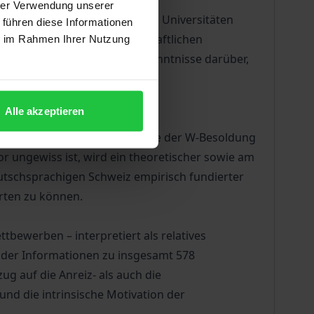
hrer Verwendung unserer
Besoldungssystem an deutschen Universitäten
 führen diese Informationen
riere aus Sicht des wissenschaftlichen
ie im Rahmen Ihrer Nutzung
wissenschaftlich fundierte Kenntnisse darüber,
Alle akzeptieren
lbstselektionswirkung von
rung der Juniorprofessur sowie der W-Besoldung
r ungewiss ist, wird ein theoretischer sowie am
eutschsprachigen Schweiz empirisch fundierter
rten zu können.
tbewerben – interpretiert als relatives
, der Informationen zu insgesamt 578
g auf die Anreiz- als auch die
und die intrinsische Motivation der