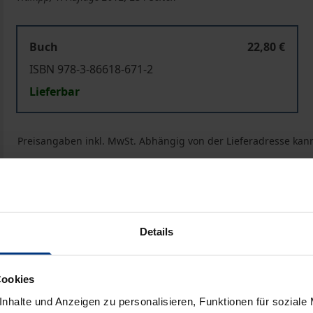
Buch
22,80 €
ISBN 978-3-86618-671-2
Lieferbar
Preisangaben inkl. MwSt. Abhängig von der Lieferadresse kann
In den Warenkorb
Zur Wunschliste hinzufü
Hinweise zu Versandkosten
Details
Bibliografische Angaben
Cookies
nhalte und Anzeigen zu personalisieren, Funktionen für soziale