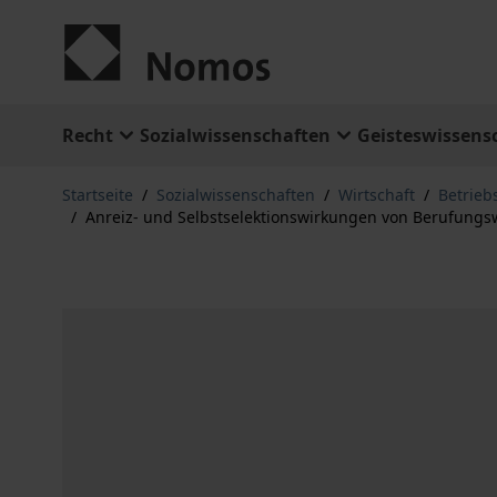
Zum Inhalt springen
Recht
Sozialwissenschaften
Geisteswissens
Startseite
/
Sozialwissenschaften
/
Wirtschaft
/
Betrieb
/
Anreiz- und Selbstselektionswirkungen von Berufungs