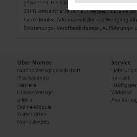
gewonnen. Die Salzburger Tagung Arbeit am musi
2011) konzentrierte sich auf vergleichbare Beisp
Pierre Boulez, Adriana Hölszky und Wolfgang Ri
Entstehungs-, Veröffentlichungs-, Aufführungs-
Über Nomos
Service
Nomos Verlagsgesellschaft
Lieferung 
Presseservice
Kontakt
Karriere
Häufig ges
Unsere Verlage
Widerruf
Inlibra
Abo kündi
Online-Module
Zeitschriften
NomosEvents