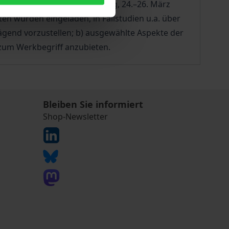
iversität Mozarteum Salzburg, 24.–26. März
ten wurden eingeladen, in Fallstudien u.a. über
ägend vorzustellen; b) ausgewählte Aspekte der
 zum Werkbegriff anzubieten.
Bleiben Sie informiert
Shop-Newsletter