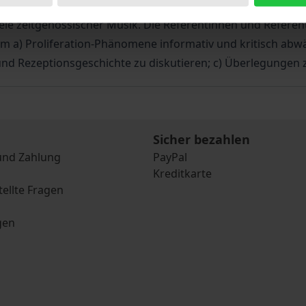
kalischen Werk. Zur Dynamik künstlerischen Handelns (Un
iele zeitgenössischer Musik. Die Referentinnen und Referen
hm a) Proliferation-Phänomene informativ und kritisch abw
 und Rezeptionsgeschichte zu diskutieren; c) Überlegungen
Sicher bezahlen
und Zahlung
PayPal
Kreditkarte
tellte Fragen
gen