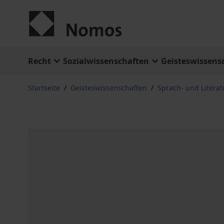
Zum Inhalt springen
Recht
Sozialwissenschaften
Geisteswissens
Startseite
/
Geisteswissenschaften
/
Sprach- und Litera