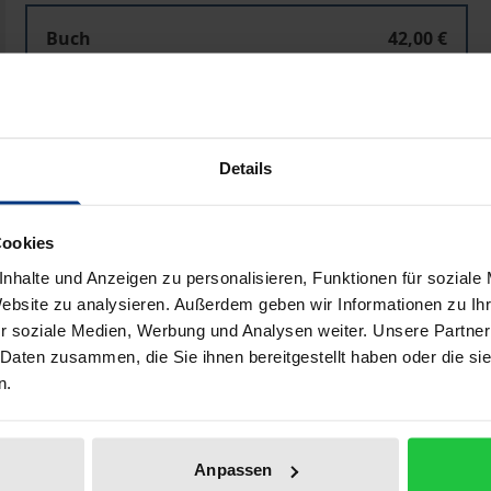
Buch
42,00 €
ISBN 978-3-96821-449-8
Nicht lieferbar
Details
In den Warenkorb
Zur Wunschliste hinzufü
Hinweise zu Versandkosten
Cookies
nhalte und Anzeigen zu personalisieren, Funktionen für soziale
Website zu analysieren. Außerdem geben wir Informationen zu I
r soziale Medien, Werbung und Analysen weiter. Unsere Partner
Bibliografische Angaben
 Daten zusammen, die Sie ihnen bereitgestellt haben oder die s
n.
 Poetik dürfen verschiedene Versionen eines Werkes (sog. P
Weiterarbeit‹ an bereits bestehenden Kompositionen in den 
Anpassen