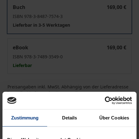
Arbeitgeber-Kollusionen und das Kartellverbot
Buch
169,00 €
ISBN 978-3-8487-7574-3
Lieferbar in 3-5 Werktagen
Arbeitgeber-Kollusionen und das Kartellverbot
eBook
169,00 €
ISBN 978-3-7489-3549-0
Lieferbar
Preisangaben inkl. MwSt. Abhängig von der Lieferadresse
kann die MwSt. an der Kasse variieren.
In den Warenkorb
Zustimmung
Details
Über Cookies
Zur Wunschliste hinzufügen
Hinweise zu Versandkosten