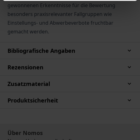
gewonnenen Erkenntnisse für die Bewertung
besonders praxisrelevanter Fallgruppen wie
Einstellungs- und Abwerbeverbote fruchtbar
gemacht werden.
Bibliografische Angaben
Rezensionen
Zusatzmaterial
Produktsicherheit
Über Nomos