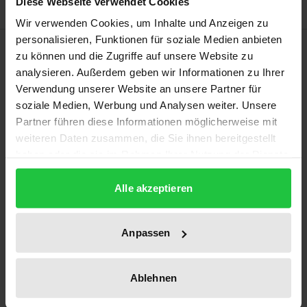
Diese Webseite verwendet Cookies
Wir verwenden Cookies, um Inhalte und Anzeigen zu
personalisieren, Funktionen für soziale Medien anbieten
Beschreibung
zu können und die Zugriffe auf unsere Website zu
analysieren. Außerdem geben wir Informationen zu Ihrer
Obwohl Kollusionen zwischen Arbeitgebern über
Verwendung unserer Website an unsere Partner für
soziale Medien, Werbung und Analysen weiter. Unsere
den Arbeitsmarkt im Hinblick auf die Beschäftigung
Partner führen diese Informationen möglicherweise mit
von Arbeitnehmer:innen im „Mutterland des
weiteren Daten zusammen, die Sie ihnen bereitgestellt
Kartellrechts“ – den USA – inzwischen einen
haben oder die sie im Rahmen Ihrer Nutzung der Dienste
Schwerpunkt der behördlichen und privaten
gesammelt haben.
Kartellverfolgung bilden, mangelt es auf deutscher
Alle akzeptieren
und europäischer Ebene weitgehend an
einschlägiger Entscheidungspraxis und Literatur.
Anpassen
Das Werk schließt diese Lücke und analysiert die
Vorgaben des deutschen und europäischen
Ablehnen
Kartellverbots für diesen Bereich, indem
insbesondere die in den USA insofern bereits