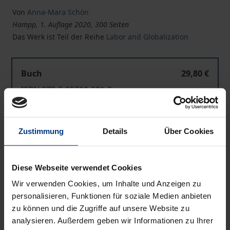
Von
Anna-Mara Schön
Hampp, 1. Auflage 2020, 300 Seiten
Das Werk ist Teil der Reihe
Labor and Globalization
Buch
29,80 €
ISBN 978-3-95710-281-2
Lieferbar
Zustimmung
Details
Über Cookies
Preisangaben inkl. MwSt. Abhängig von der Lieferadresse
kann die MwSt. an der Kasse variieren.
Diese Webseite verwendet Cookies
In den Warenkorb
Wir verwenden Cookies, um Inhalte und Anzeigen zu
personalisieren, Funktionen für soziale Medien anbieten
Zur Wunschliste hinzufügen
zu können und die Zugriffe auf unsere Website zu
Hinweise zu Versandkosten
analysieren. Außerdem geben wir Informationen zu Ihrer