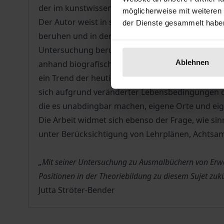
der im kunstwissenschaftlichen Bereich bisher k
möglicherweise mit weiteren
Der Autor weist in seiner qualitativ-empirisch 
der Dienste gesammelt habe
beruhen und in der Lage sind, vielfältige ästhet
Untersuchung beruht auf einem interdisziplinär
Ablehnen
anhand biografischer Fallrekonstruktionen Ausm
ein Trend der heutigen Zeit, weil es für die Aus
sich aufgrund veränderter Lebensbedingungen du
die es unabdingbar machen, eigene Orte und ei
Die Arbeit widmet sich ebenso der Frage, wie si
unter Berücksichtigung von Lehrplänen, Achtsam
„Mit seiner Untersuchung zu Ausmalbüchern von Erwa
Positionen in der Theoriebildung zu diesem Sujet zu
Jutta Ströter-Bender