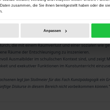
eine Beachtung fand.
 Daten zusammen, die Sie ihnen bereitgestellt haben oder die s
angelegten Arbeit nach, dass Ausmalbilder auf dem geschic
n.
ische Erfahrungen zu initiieren und sowohl simple als auch
en Forschungsansatz und greift kunstwissenschaftliche, so
Anpassen
altypen herauszuarbeiten, die die Grundlage für eine absc
malenden eine probate Möglichkeit darstellt, zur Ruhe zu ko
rch, die mit einem Raumverlust und einer sozialen wie ge
gene Räume der Entschleunigung zu inszenieren.
nnvoll Ausmalbilder im schulischen Kontext sind, und zeig
keit und exekutiver Funktionen im Kunstunterricht einzuse
chsenen legt Jan Stollmeier für das Fach Kunstpädagogik ein G
künftige Diskurse in diesem Bereich nicht vorbeikommen können.“