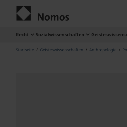
Zum Inhalt springen
Recht
Sozialwissenschaften
Geisteswissens
Startseite
/
Geisteswissenschaften
/
Anthropologie
/
Po