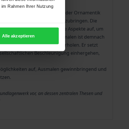
ie im Rahmen Ihrer Nutzung
htsträchtigen Formenrepertoire der Ornamentik
 komplexe Malstrategien hervorzubringen. Die
ziologische und philosophische Aspekte auf, um
Alle akzeptieren
hließende Theorie bilden. Ausmalen ist demnach
mmen und sich vom Alltag zu erholen. Er setzt
sellschaftlichen Beschleunigung einhergehen,
t Möglichkeiten auf, Ausmalen gewinnbringend und
tzen.
rundlagenwerk vor, an dessen zentralen Thesen und