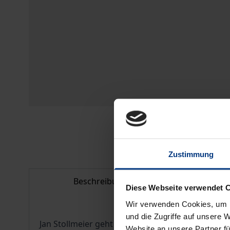
Zustimmung
Beschreibung
Bib
Diese Webseite verwendet 
Wir verwenden Cookies, um I
und die Zugriffe auf unsere 
Jan Stollmeier geht der Frage nach der Sinnhaf
Website an unsere Partner fü