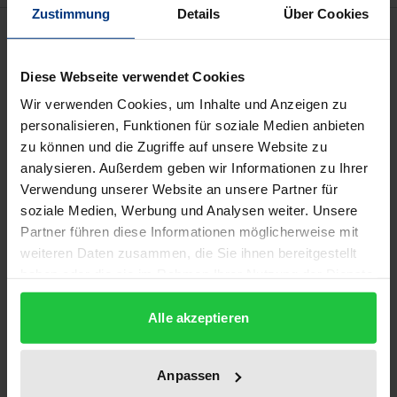
Zustimmung
Details
Über Cookies
Beschreibung
Diese Webseite verwendet Cookies
B2B-Internet-Marktplätze stellen Handelsräume im
Wir verwenden Cookies, um Inhalte und Anzeigen zu
Internet bereit und unterstützen Unternehmen bei
personalisieren, Funktionen für soziale Medien anbieten
der Information, Anbahnung und Durchführung von
zu können und die Zugriffe auf unsere Website zu
Geschäftsabschlüssen. Das Werk untersucht diese
analysieren. Außerdem geben wir Informationen zu Ihrer
neue Form des E-Commerce aus dem Blickwinkel
Verwendung unserer Website an unsere Partner für
des deutschen und europäischen Kartellrechts.
soziale Medien, Werbung und Analysen weiter. Unsere
Nach einer Darstellung der Vor- und Nachteile der
Partner führen diese Informationen möglicherweise mit
weiteren Daten zusammen, die Sie ihnen bereitgestellt
Nutzung von B2B-Marktplätzen stellt der Verfasser
haben oder die sie im Rahmen Ihrer Nutzung der Dienste
die bisherige Entscheidungspraxis der europäischen
gesammelt haben.
und deutschen Kartellbehörden vor.
Alle akzeptieren
Die kartellrechtliche Untersuchung widmet sich
zunächst dem Markt für die von B2Bs erbrachten
Anpassen
Dienstleistungen. Dabei werden Kriterien zur