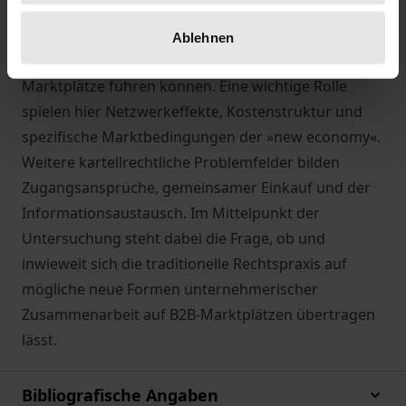
Marktabgrenzung sowie ökonomische Faktoren
gewürdigt, die zur Herausbildung
Ablehnen
marktbeherrschender Stellungen einzelner Internet-
Marktplätze führen können. Eine wichtige Rolle
spielen hier Netzwerkeffekte, Kostenstruktur und
spezifische Marktbedingungen der »new economy«.
Weitere kartellrechtliche Problemfelder bilden
Zugangsansprüche, gemeinsamer Einkauf und der
Informationsaustausch. Im Mittelpunkt der
Untersuchung steht dabei die Frage, ob und
inwieweit sich die traditionelle Rechtspraxis auf
mögliche neue Formen unternehmerischer
Zusammenarbeit auf B2B-Marktplätzen übertragen
lässt.
Bibliografische Angaben