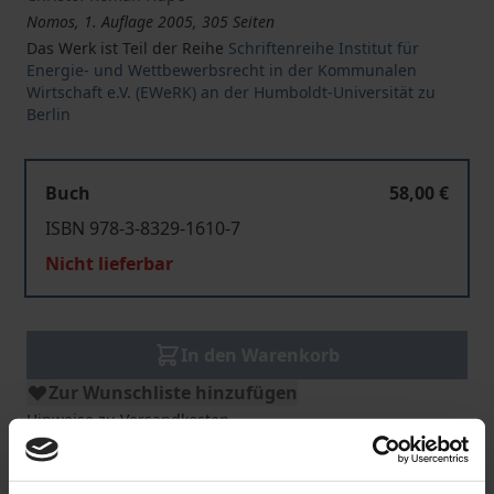
Nomos, 1. Auflage 2005, 305 Seiten
Das Werk ist Teil der Reihe
Schriftenreihe Institut für
Energie- und Wettbewerbsrecht in der Kommunalen
Wirtschaft e.V. (EWeRK) an der Humboldt-Universität zu
Berlin
Buch
58,00 €
ISBN 978-3-8329-1610-7
Nicht lieferbar
In den Warenkorb
Zur Wunschliste hinzufügen
Hinweise zu Versandkosten