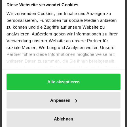
Diese Webseite verwendet Cookies
Wir verwenden Cookies, um Inhalte und Anzeigen zu
personalisieren, Funktionen für soziale Medien anbieten
Beschreibung
zu können und die Zugriffe auf unsere Website zu
analysieren. Außerdem geben wir Informationen zu Ihrer
Verwendung unserer Website an unsere Partner für
Für die Nutzung des öffentlichen
soziale Medien, Werbung und Analysen weiter. Unsere
Personennahverkehrs war bis zum 1. Januar 2022
Partner führen diese Informationen möglicherweise mit
eine vollständige Barrierefreiheit herzustellen. Dies
weiteren Daten zusammen, die Sie ihnen bereitgestellt
ist nicht uneingeschränkt gelungen. Gleichwohl hat
haben oder die sie im Rahmen Ihrer Nutzung der Dienste
gesammelt haben.
die gesetzliche Frist große Fortschritte bewirkt. Die
Alle akzeptieren
Beiträge des Bandes, denen Vorträge auf den 6.
Jenaer Gesprächen zum Recht des ÖPNV zugrunde
liegen, stellen die mit den normativen Vorgaben vor
Anpassen
und befassen sich mit praktischen
Herausforderungen und Lösungen.
Ablehnen