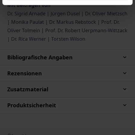
Mit Beiträgen von
Dr. Sigrid Arnade | Jürgen Dusel | Dr. Oliver Mietzsch
| Monika Paulat | Dr. Markus Rebstock | Prof. Dr.
Oliver Tolmein | Prof. Dr. Robert Uerpmann-Wittzack
| Dr. Rica Werner | Torsten Wilson
Bibliografische Angaben
Rezensionen
Zusatzmaterial
Produktsicherheit