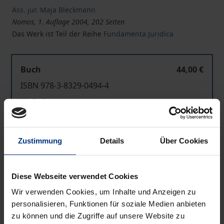
Ass. jur. Maja Bleckmann
Nomos, 1. Auflage 2004, 202 Seiten
Das Werk ist Teil der Reihe
Fundamenta Juridica
Buch
44,00 €
ISBN 978-3-8329-0494-4
Lieferbar
Preisangaben inkl. MwSt. Abhängig von der Lieferadresse
Zustimmung
Details
Über Cookies
kann die MwSt. an der Kasse variieren.
In den Warenkorb
Diese Webseite verwendet Cookies
Zur Wunschliste hinzufügen
Wir verwenden Cookies, um Inhalte und Anzeigen zu
personalisieren, Funktionen für soziale Medien anbieten
Hinweise zu Versandkosten
zu können und die Zugriffe auf unsere Website zu