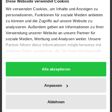
Diese Webseite verwendet Cookies
Wir verwenden Cookies, um Inhalte und Anzeigen zu
Die Untersuchung beschreibt erstmals in
personalisieren, Funktionen für soziale Medien anbieten
vergleichender Methode die Entwicklung der drei
zu können und die Zugriffe auf unsere Website zu
klassischen Berufsausbildungssysteme in Europa im
analysieren. Außerdem geben wir Informationen zu Ihrer
Kontext der drei aufeinander folgenden
Verwendung unserer Website an unsere Partner für
industriellen Revolutionen.
soziale Medien, Werbung und Analysen weiter. Unsere
Partner führen diese Informationen möglicherweise mit
Von besonderem Interesse ist dabei die
weiteren Daten zusammen, die Sie ihnen bereitgestellt
Veränderung dieser Ausbildungsmodelle – des
haben oder die sie im Rahmen Ihrer Nutzung der Dienste
liberal-marktwirtschaftlichen, des etatistisch-
gesammelt haben.
bürokratischen und des dual-korporatistischen –
Alle akzeptieren
unter dem Einfluß des Taylorismus und des
japanischen Konzeptes der Lean Production.
Anpassen
Besondere Aktualität gewinnt die Studie durch die
im Rahmen der Globalisierungs-Debatte
aufgeworfene Frage nach den Chancen eines
Ablehnen
einheitlichen globalen Qualifizierungsmodells für