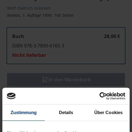
Wolf-Dietrich Greinert
Nomos, 1. Auflage 1999, 160 Seiten
Buch
28,00 €
ISBN 978-3-7890-6165-3
Nicht lieferbar
In den Warenkorb
Zur Wunschliste hinzufügen
Hinweise zu Versandkosten
Zustimmung
Details
Über Cookies
Beschreibung