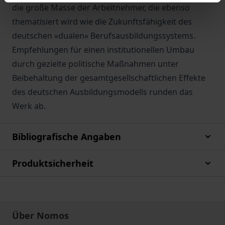
die große Masse der Arbeitnehmer, die ebenso
thematisiert wird wie die Zukunftsfähigkeit des
deutschen »dualen« Berufsausbildungssystems.
Empfehlungen für einen institutionellen Umbau
durch gezielte politische Maßnahmen unter
Beibehaltung der gesamtgesellschaftlichen Effekte
des deutschen Ausbildungsmodells runden das
Werk ab.
Bibliografische Angaben
Produktsicherheit
Über Nomos