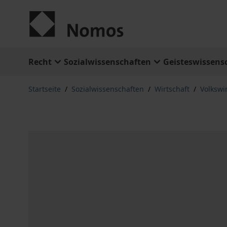
Zum Inhalt springen
Recht
Sozialwissenschaften
Geisteswissens
Startseite
/
Sozialwissenschaften
/
Wirtschaft
/
Volkswi