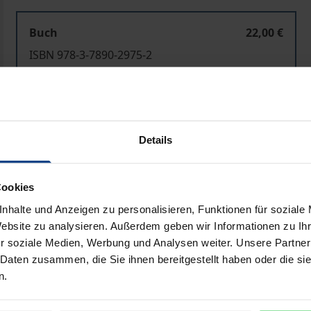
Buch
22,00 €
ISBN 978-3-7890-2975-2
Nicht lieferbar
In den Warenkorb
Zur Wunschliste hinzufü
Details
Hinweise zu Versandkosten
Cookies
nhalte und Anzeigen zu personalisieren, Funktionen für soziale
Website zu analysieren. Außerdem geben wir Informationen zu I
Bibliografische Angaben
r soziale Medien, Werbung und Analysen weiter. Unsere Partner
 Daten zusammen, die Sie ihnen bereitgestellt haben oder die s
n.
Von der richtigen Antizipation der zukünftigen Zinsentwic
Wirtschaftspolitik ab. Eine rationale Zinsprognose setzt all