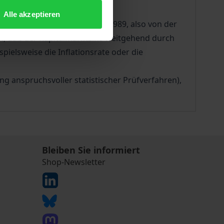
Alle akzeptieren
g im Zeitraum von 1973 bis 1989, also von der
ch, daß der Kapitalmarktzins weitgehend durch
ielsweise die Inflationsrate oder die
g anspruchsvoller statistischer Prüfverfahren),
Bleiben Sie informiert
Shop-Newsletter