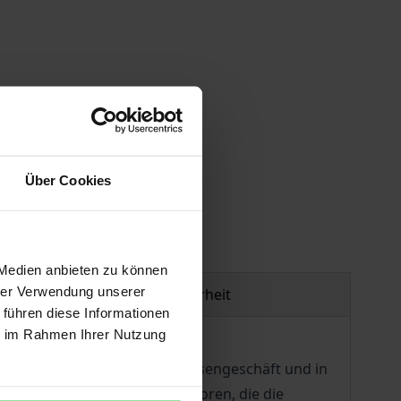
gen
Über Cookies
 Medien anbieten zu können
hrer Verwendung unserer
Produktsicherheit
 führen diese Informationen
ie im Rahmen Ihrer Nutzung
klung hängt der Erfolg im Börsengeschäft und in
erdings die Kenntnis der Faktoren, die die