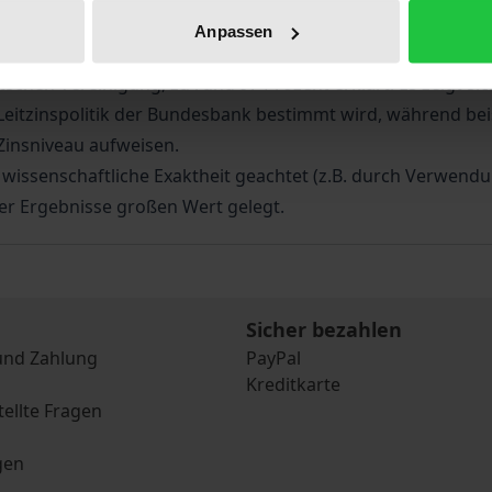
influsses voraus.
Anpassen
Modell vorgestellt, das die bundesdeutsche Zinsentwicklun
chen Vereinigung, zu rund 97 Prozent erklärt. Es zeigt si
eitzinspolitik der Bundesbank bestimmt wird, während beisp
Zinsniveau aufweisen.
wissenschaftliche Exaktheit geachtet (z.B. durch Verwendun
der Ergebnisse großen Wert gelegt.
Sicher bezahlen
und Zahlung
PayPal
Kreditkarte
tellte Fragen
gen