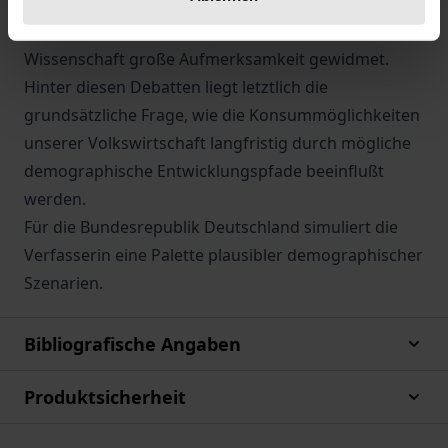
Gesundheitssystem und andere Bereiche der
Volkswirtschaft wird im politischen Raum und in der
Wissenschaft große Aufmerksamkeit gewidmet.
Hinter diesen Debatten liegt letztlich die
grundsätzliche Frage, wie die Konsummöglichkeiten
unserer Volkswirtschaft langfristig durch mögliche
demographische Entwicklungspfade beeinflußt
werden.
Für die Bundesrepublik Deutschland simuliert die
Verfasserin eine Palette plausibler demographischer
Szenarien.
Bibliografische Angaben
Produktsicherheit