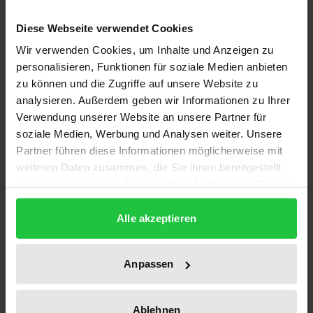
Seit Robert Malthus vor 200 Jahren sein
Diese Webseite verwendet Cookies
Bevölkerungsgesetz veröffentlichte, ist der
Wir verwenden Cookies, um Inhalte und Anzeigen zu
Zusammenhang zwischen demographischer und
personalisieren, Funktionen für soziale Medien anbieten
ökonomischer Entwicklung Gegenstand
zu können und die Zugriffe auf unsere Website zu
wirtschaftswissenschaftlicher Forschung. Dieser
analysieren. Außerdem geben wir Informationen zu Ihrer
Verwendung unserer Website an unsere Partner für
Problemkreis zieht gegenwärtig reges Interesse auf
soziale Medien, Werbung und Analysen weiter. Unsere
sich, denn bei Fortbestand des derzeitigen
Partner führen diese Informationen möglicherweise mit
generativen Verhaltens in den entwickelten
weiteren Daten zusammen, die Sie ihnen bereitgestellt
Volkswirtschaften wird die Bevölkerung in diesen
haben oder die sie im Rahmen Ihrer Nutzung der Dienste
Ländern nicht nur mit besorgniserregendem Tempo
gesammelt haben.
schrumpfen, sondern wegen niedriger
Alle akzeptieren
Geburtenraten und steigender Lebenserwartung
auch dramatisch altern. Der Bedeutung dieser
Anpassen
Entwicklungen für die öffentlichen Finanzen, die
sozialen Sicherungssysteme, für Wohnungsmärkte,
Ablehnen