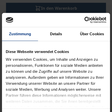
In den Warenkorb
Zur Wunschliste hinzufügen
Hinweise zu Versandkosten
Zustimmung
Details
Über Cookies
Beschreibung
Diese Webseite verwendet Cookies
Wir verwenden Cookies, um Inhalte und Anzeigen zu
Die schöne neue digitale Welt hat ihren Preis.
personalisieren, Funktionen für soziale Medien anbieten
Bezahlt wird mit der Weitergabe persönlicher Daten
zu können und die Zugriffe auf unsere Website zu
– beim Einkaufen, beim Autofahren, beim Chatten
analysieren. Außerdem geben wir Informationen zu Ihrer
Verwendung unserer Website an unsere Partner für
und Surfen. Von den dafür nötigen intelligenten
soziale Medien, Werbung und Analysen weiter. Unsere
Algorithmen geht eine potenzielle Gefahr für eine
Partner führen diese Informationen möglicherweise mit
freiheitliche Gesellschaft aus. Sie analysieren,
weiteren Daten zusammen, die Sie ihnen bereitgestellt
prognostizieren und berechnen uns. Big Data und
haben oder die sie im Rahmen Ihrer Nutzung der Dienste