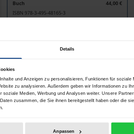
Buch
44,00 €
ISBN 978-3-495-48165-3
Lieferbar
Preisangaben inkl. MwSt. Abhängig von der Lieferadresse kann
Details
In den Warenkorb
Zur Wunschliste hinzufü
Cookies
Hinweise zu Versandkosten
nhalte und Anzeigen zu personalisieren, Funktionen für soziale
Website zu analysieren. Außerdem geben wir Informationen zu I
r soziale Medien, Werbung und Analysen weiter. Unsere Partner
Bibliografische Angaben
 Daten zusammen, die Sie ihnen bereitgestellt haben oder die s
n.
der Erziehung des Freiburger Philosophen und Pädagogen 
Anpassen