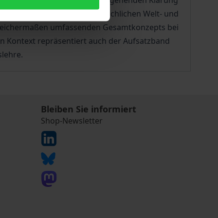
ogisch und geschichtlich tiefergehenden Klärung
osophische Dimension des menschlichen Welt- und
n gleichermaßen umfassenden Gesamtkonzepts bei
en Kontext repräsentiert auch der Aufsatzband
slehre.
Bleiben Sie informiert
Shop-Newsletter