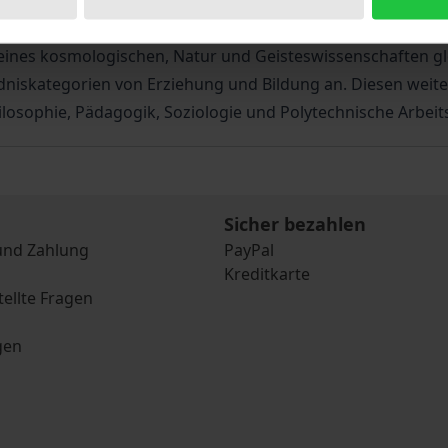
 gegenwärtigen Krise der Bildung, die nach einer anthropol
ilosophie der Erziehung bindet die Pädagogik in die phil
en eines kosmologischen, Natur und Geisteswissenschafte
dniskategorien von Erziehung und Bildung an. Diesen weit
losophie, Pädagogik, Soziologie und Polytechnische Arbeit
Sicher bezahlen
und Zahlung
PayPal
Kreditkarte
tellte Fragen
gen