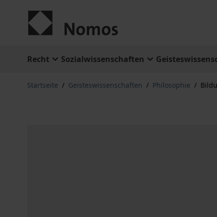
Zum Inhalt springen
Recht
Sozialwissenschaften
Geisteswissens
Startseite
/
Geisteswissenschaften
/
Philosophie
/
Bild