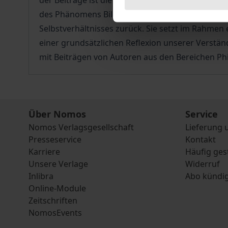
der Beiträge ist die Auseinandersetzung mit der
des Phänomens Bildung verlangt. Eugen Finks Ph
Selbstverhältnisses zurück. Sie setzt im Rahm
einer grundsätzlichen Reflexion unserer Verstän
mit Beiträgen von Autoren aus den Bereichen Phi
Über Nomos
Service
Nomos Verlagsgesellschaft
Lieferung 
Presseservice
Kontakt
Karriere
Häufig ges
Unsere Verlage
Widerruf
Inlibra
Abo kündi
Online-Module
Zeitschriften
NomosEvents