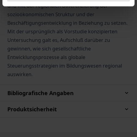
und mit der regionalen Differenzierung der
sozioökonomischen Struktur und der
Beschäftigungsentwicklung in Beziehung zu setzen.
Mit der ursprünglich als Vorstudie konzipierten
Untersuchung galt es, Aufschluß darüber zu
gewinnen, wie sich gesellschaftliche
Entwicklungsprozesse als globale
Steuerungsstrategien im Bildungswesen regional
auswirken.
Bibliografische Angaben
Produktsicherheit