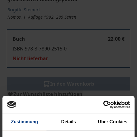
Brigitte Steinert
Nomos, 1. Auflage 1992, 285 Seiten
Buch
22,00 €
ISBN 978-3-7890-2515-0
Nicht lieferbar
In den Warenkorb
Zur Wunschliste hinzufügen
Hinweise zu Versandkosten
Zustimmung
Details
Über Cookies
Beschreibung