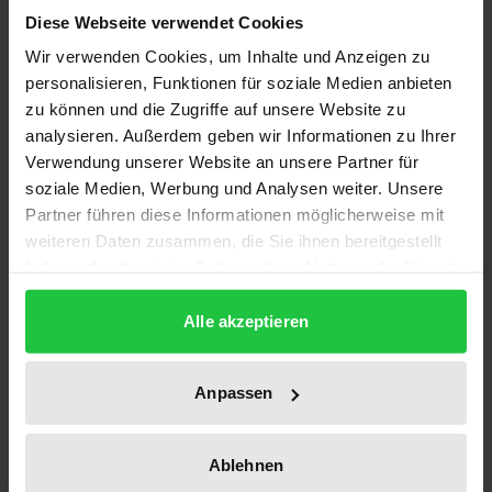
Diese Webseite verwendet Cookies
Auf der Grundlage umfangreichen Materials der
Wir verwenden Cookies, um Inhalte und Anzeigen zu
amtlichen Statistik sowie einer Umfrage unter
personalisieren, Funktionen für soziale Medien anbieten
zu können und die Zugriffe auf unsere Website zu
griechischen Sekundarschülern werden die
analysieren. Außerdem geben wir Informationen zu Ihrer
Bildungsexpansion seit Beginn der 60er Jahre und
Verwendung unserer Website an unsere Partner für
die Sekundarschulreform von 1976 im Kontext
soziale Medien, Werbung und Analysen weiter. Unsere
regionaler Entwicklungsprozesse und Strukturen
Partner führen diese Informationen möglicherweise mit
dargestellt und in ihren Auswirkungen in den
weiteren Daten zusammen, die Sie ihnen bereitgestellt
Regionen analysiert.
haben oder die sie im Rahmen Ihrer Nutzung der Dienste
gesammelt haben.
Die Studie ist im Rahmen der Forschungsarbeiten
Alle akzeptieren
des Deutschen Instituts für Internationale
Pädagogische Forschung entstanden. Ziel der Studie
ist es, die langfristigen Entwicklungen der
Anpassen
griechischen Bildungspolitik auf regionaler Ebene zu
verfolgen, d.h. die regionalen Disparitäten und
Ablehnen
deren Veränderung im Bildungswesen aufzuzeigen