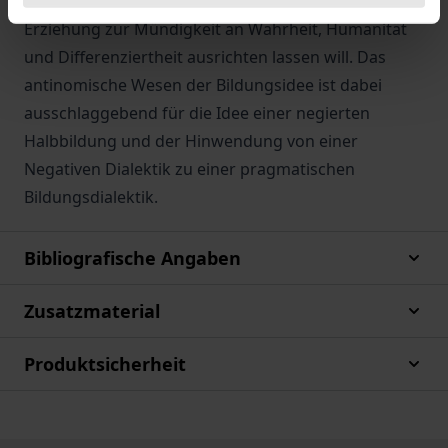
Bildungsbegriffs, der sich als Grundlage für eine
Erziehung zur Mündigkeit an Wahrheit, Humanität
und Differenziertheit ausrichten lassen will. Das
antinomische Wesen der Bildungsidee ist dabei
ausschlaggebend für die Idee einer negierten
Halbbildung und der Hinwendung von einer
Negativen Dialektik zu einer pragmatischen
Bildungsdialektik.
Bibliografische Angaben
Zusatzmaterial
Produktsicherheit