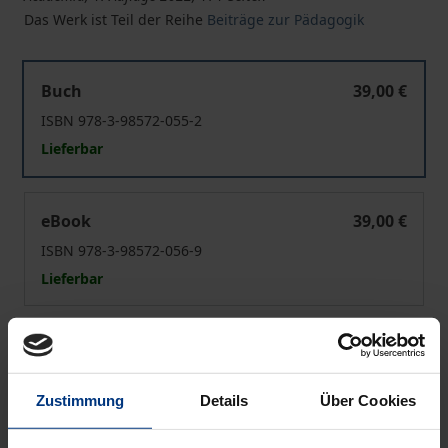
Das Werk ist Teil der Reihe
Beiträge zur Pädagogik
Bildungsphilosophie und Kritische Theorie
Buch
39,00 €
ISBN 978-3-98572-055-2
Lieferbar
Bildungsphilosophie und Kritische Theorie
eBook
39,00 €
ISBN 978-3-98572-056-9
Lieferbar
Preisangaben inkl. MwSt. Abhängig von der Lieferadresse
kann die MwSt. an der Kasse variieren.
Zustimmung
Details
Über Cookies
In den Warenkorb