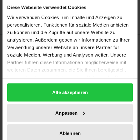
Zur Wunschliste hinzufügen
Diese Webseite verwendet Cookies
Hinweise zu Versandkosten
Wir verwenden Cookies, um Inhalte und Anzeigen zu
personalisieren, Funktionen für soziale Medien anbieten
zu können und die Zugriffe auf unsere Website zu
analysieren. Außerdem geben wir Informationen zu Ihrer
Beschreibung
Verwendung unserer Website an unsere Partner für
soziale Medien, Werbung und Analysen weiter. Unsere
Im Zentrum der Arbeit steht der Begriff der Bildung
Partner führen diese Informationen möglicherweise mit
nach einer bestimmten Lesart: Kritische Bildung. Das
weiteren Daten zusammen, die Sie ihnen bereitgestellt
haben oder die sie im Rahmen Ihrer Nutzung der Dienste
Thema wird auf die sozial- und
gesammelt haben.
bildungsphilosophische Perspektive der frühen
Alle akzeptieren
Frankfurter Schule um Philosophen und
Intellektuelle wie Horkheimer und Adorno
Anpassen
eingegrenzt, um einen Schwerpunkt zu bearbeiten,
der in der Forschung bisher zu wenig beachtet
worden ist: die zentrale Stellung eines kritischen
Ablehnen