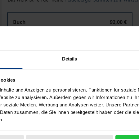
Binnenregress für Verbandsgeldbußen im Kapitalgesell
Buch
92,00 €
ISBN 978-3-8487-8721-0
Lieferbar
Details
Preisangaben inkl. MwSt. Abhängig von der Lieferadresse kann
In den Warenkorb
Zur Wunschliste hinzufü
Cookies
Hinweise zu Versandkosten
nhalte und Anzeigen zu personalisieren, Funktionen für soziale
Website zu analysieren. Außerdem geben wir Informationen zu I
r soziale Medien, Werbung und Analysen weiter. Unsere Partner
 Daten zusammen, die Sie ihnen bereitgestellt haben oder die s
n.
liografische Angaben
Zusatzmaterial