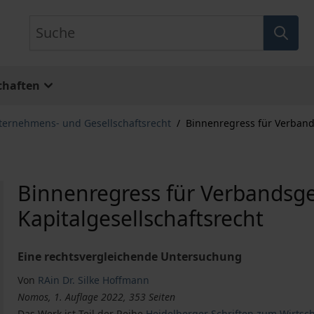
Suche
chaften
ternehmens- und Gesellschaftsrecht
/
Binnenregress für Verband
Binnenregress für Verbandsg
Kapitalgesellschaftsrecht
Eine rechtsvergleichende Untersuchung
Von
RAin Dr. Silke Hoffmann
Nomos, 1. Auflage 2022, 353 Seiten
Das Werk ist Teil der Reihe
Heidelberger Schriften zum Wirtsc