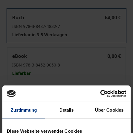
Boundaries and Belonging in the Greek Community of 
Buch
64,00 €
ISBN 978-3-8487-4832-7
Lieferbar in 3-5 Werktagen
Boundaries and Belonging in the Greek Community of 
eBook
0,00 €
ISBN 978-3-8452-9050-8
Lieferbar
Preisangaben inkl. MwSt. Abhängig von der Lieferadresse
kann die MwSt. an der Kasse variieren.
Zustimmung
Details
Über Cookies
In den Warenkorb
Zur Wunschliste hinzufügen
Diese Webseite verwendet Cookies