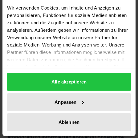
Hinweise zu Versandkosten
Wir verwenden Cookies, um Inhalte und Anzeigen zu
personalisieren, Funktionen für soziale Medien anbieten
zu können und die Zugriffe auf unsere Website zu
analysieren. Außerdem geben wir Informationen zu Ihrer
Beschreibung
Verwendung unserer Website an unsere Partner für
soziale Medien, Werbung und Analysen weiter. Unsere
Mit „türkischem“ Urum, pontischem „Griechisch“
Partner führen diese Informationen möglicherweise mit
und orthodox-christlichem Glauben unterläuft
weiteren Daten zusammen, die Sie ihnen bereitgestellt
haben oder die sie im Rahmen Ihrer Nutzung der Dienste
Georgiens griechische Minderheit gängige
gesammelt haben.
Erwartungen an das Verhältnis von Sprache und
Alle akzeptieren
(nationaler) Identität. In Georgien als griechisch
anerkannt, in Griechenland jedoch nicht unbedingt,
bewegen sie sich in einem spannungsreichen
Anpassen
Geflecht sozialer Konstellationen und (un)möglicher
Zugehörigkeiten, geprägt von Spuren der
Ablehnen
sowjetischen Vergangenheit. In einer sorgfältigen
ethnografisch informierten Konversationsanalyse