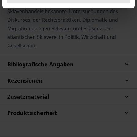
in internationalen Verträgen zur Unterdrückung des
Sklavenhandels bekannte. Untersuchungen des
Diskurses, der Rechtspraktiken, Diplomatie und
Migration belegen Relevanz und Präsenz der
atlantischen Sklaverei in Politik, Wirtschaft und
Gesellschaft.
Bibliografische Angaben
Rezensionen
Zusatzmaterial
Produktsicherheit