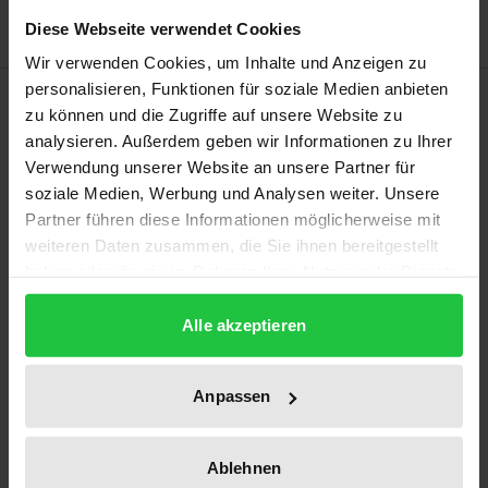
Diese Webseite verwendet Cookies
Wir verwenden Cookies, um Inhalte und Anzeigen zu
personalisieren, Funktionen für soziale Medien anbieten
Beschreibung
zu können und die Zugriffe auf unsere Website zu
analysieren. Außerdem geben wir Informationen zu Ihrer
Das Buch analysiert am Beispiel der Handelsstadt
Verwendung unserer Website an unsere Partner für
Bremen erstmals mehrere Ebenen deutscher
soziale Medien, Werbung und Analysen weiter. Unsere
Partner führen diese Informationen möglicherweise mit
Verflechtungen mit der atlantischen Sklaverei
weiteren Daten zusammen, die Sie ihnen bereitgestellt
gemeinsam und erweitert den bisher
haben oder die sie im Rahmen Ihrer Nutzung der Dienste
wirtschaftshistorisch geprägten Blick der
gesammelt haben.
Forschung. Bremer profitierten durch den Verkauf
Alle akzeptieren
von für die Sklavenökonomie notwendigen Gütern
und den Plantagenbesitz. Die Bremer Obrigkeit
Anpassen
schützte Bremer Sklavereiprofiteure aus
wirtschaftlichem und politischem Interesse auf
internationaler Ebene, während sie sich gleichzeitig
Ablehnen