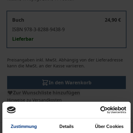
Buch
24,90 €
ISBN 978-3-8288-9438-9
Lieferbar
Preisangaben inkl. MwSt. Abhängig von der Lieferadresse
kann die MwSt. an der Kasse variieren.
In den Warenkorb
Zur Wunschliste hinzufügen
Hinweise zu Versandkosten
Zustimmung
Details
Über Cookies
Beschreibung