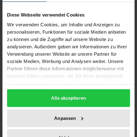
Diese Webseite verwendet Cookies
Der Iran droht mit dem Bau von Atomwaffen, der
Irak kommt nicht zur Ruhe. Der Palästina-Konflikt
Wir verwenden Cookies, um Inhalte und Anzeigen zu
personalisieren, Funktionen für soziale Medien anbieten
bleibt ein Dauerbrenner. Und eine stabile
zu können und die Zugriffe auf unsere Website zu
Entwicklung der ehemaligen Sowjetrepubliken am
analysieren. Außerdem geben wir Informationen zu Ihrer
Schwarzen Meer ist keineswegs garantiert. Im
Verwendung unserer Website an unsere Partner für
Südosten der Europäischen Union sind
soziale Medien, Werbung und Analysen weiter. Unsere
Dauerkonflikte programmiert. Könnte Europa mit
Partner führen diese Informationen möglicherweise mit
der Türkei als Mitgliedsland seine
weiteren Daten zusammen, die Sie ihnen bereitgestellt
haben oder die sie im Rahmen Ihrer Nutzung der Dienste
Sicherheitsinteressen hier besser vertreten? Oder
gesammelt haben.
würde die EU damit selbst zum Akteur etwa im
Alle akzeptieren
Kurdenkonflikt avancieren? Fragen, die viel zu selten
bedacht werden, wenn ein EU-Beitritt der Türkei
diskutiert wird. Die wirtschaftliche Verflechtung
Anpassen
alleine erfordert aus EU-Sicht keine über die
Zollunion hinausgehende Verbindung. Johanna