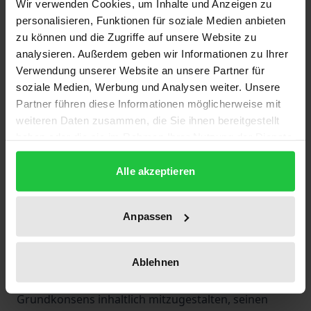
Wir verwenden Cookies, um Inhalte und Anzeigen zu
personalisieren, Funktionen für soziale Medien anbieten
Die jüngsten Auseinandersetzungen um das
zu können und die Zugriffe auf unsere Website zu
Bundesverfassungsgericht geben Anlaß zu der
analysieren. Außerdem geben wir Informationen zu Ihrer
Frage, auf welche Weise und in welchem Umfang
Verwendung unserer Website an unsere Partner für
das Gericht fähig ist, durch seine Entscheidungen
soziale Medien, Werbung und Analysen weiter. Unsere
widerstreitende politische Überzeugungen und
Partner führen diese Informationen möglicherweise mit
weiteren Daten zusammen, die Sie ihnen bereitgestellt
unterschiedlichste gesellschaftliche Werthaltungen
haben oder die sie im Rahmen Ihrer Nutzung der Dienste
so zu integrieren, daß die politische Einheit der
gesammelt haben.
Gesellschaft erhalten bleibt.
Alle akzeptieren
Aus interdisziplinärer Perspektive geht der
Tagungsband der Bedeutung von Recht und
Anpassen
rechtlichen Institutionen für den gesellschaftlichen
Zusammenhalt nach und analysiert die
Möglichkeiten und Grenzen des
Ablehnen
Bundesverfassungsgerichts, den gesellschaftlichen
Grundkonsens inhaltlich mitzugestalten, seinen