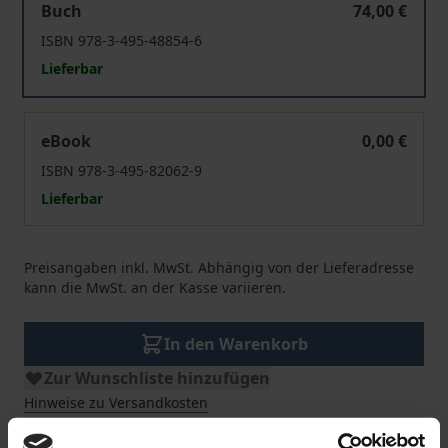
Buch
74,00 €
ISBN 978-3-495-48854-6
Lieferbar
Das Bild vom Bild
eBook
0,00 €
ISBN 978-3-495-82062-9
Lieferbar
Preisangaben inkl. MwSt. Abhängig von der Lieferadresse
kann die MwSt. an der Kasse variieren.
In den Warenkorb
Zur Wunschliste hinzufügen
Hinweise zu Versandkosten