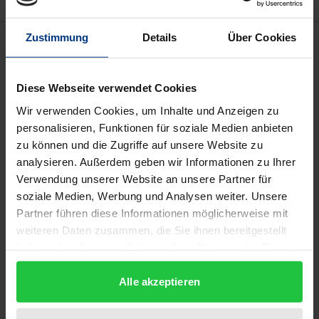
Zustimmung
Details
Über Cookies
Beschreibung
Das Attentat auf »Charlie Hebdo« und die unter dem
Diese Webseite verwendet Cookies
Schlagwort »Karikaturenstreit« bekannt gewordene
Wir verwenden Cookies, um Inhalte und Anzeigen zu
Kontroverse sind im sogenannten »Westen« nur
personalisieren, Funktionen für soziale Medien anbieten
sehr unzureichend unter dem Oberbegriff Presse-
zu können und die Zugriffe auf unsere Website zu
bzw. Meinungsfreiheit diskutiert worden. Das
analysieren. Außerdem geben wir Informationen zu Ihrer
Verwendung unserer Website an unsere Partner für
Problem reicht aber viel tiefer bis in die in vielen
soziale Medien, Werbung und Analysen weiter. Unsere
religiösen Kulturen wirksamen Bilderverbote bzw.
Partner führen diese Informationen möglicherweise mit
den Verzicht auf bildliche Darstellung hinein. Daher
weiteren Daten zusammen, die Sie ihnen bereitgestellt
wird hier erstmals die aktuelle Auseinandersetzung
haben oder die sie im Rahmen Ihrer Nutzung der Dienste
in der Philosophie des Bildes zwischen Bildsemiotik
gesammelt haben.
und Bildphänomenologie in einen interkulturellen
Alle akzeptieren
Kontext gestellt und an Reflexionen zu