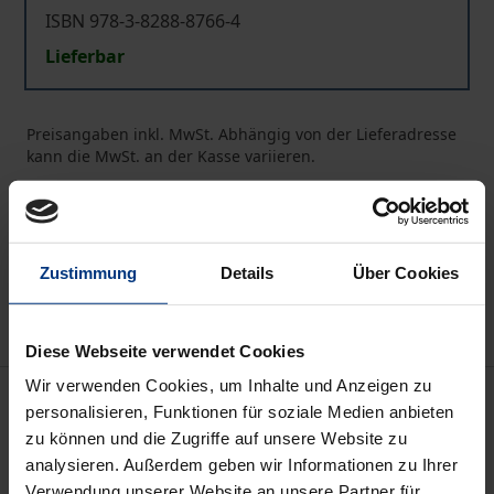
ISBN 978-3-8288-8766-4
Lieferbar
Preisangaben inkl. MwSt. Abhängig von der Lieferadresse
kann die MwSt. an der Kasse variieren.
In den Warenkorb
Zur Wunschliste hinzufügen
Zustimmung
Details
Über Cookies
Hinweise zu Versandkosten
Diese Webseite verwendet Cookies
Wir verwenden Cookies, um Inhalte und Anzeigen zu
Beschreibung
personalisieren, Funktionen für soziale Medien anbieten
zu können und die Zugriffe auf unsere Website zu
Das Thema des Bilderverbots im Islam wird von
analysieren. Außerdem geben wir Informationen zu Ihrer
seinen Ursprüngen (vorislamische
Verwendung unserer Website an unsere Partner für