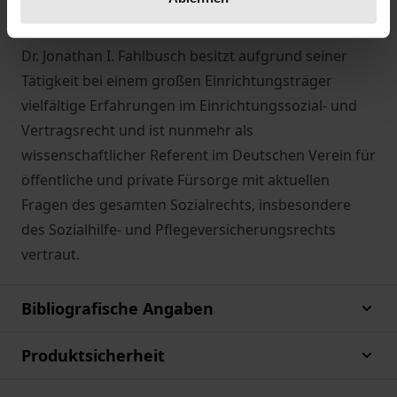
verfassungswidrig ist.
Dr. Jonathan I. Fahlbusch besitzt aufgrund seiner
Tätigkeit bei einem großen Einrichtungsträger
vielfältige Erfahrungen im Einrichtungssozial- und
Vertragsrecht und ist nunmehr als
wissenschaftlicher Referent im Deutschen Verein für
öffentliche und private Fürsorge mit aktuellen
Fragen des gesamten Sozialrechts, insbesondere
des Sozialhilfe- und Pflegeversicherungsrechts
vertraut.
Bibliografische Angaben
Produktsicherheit