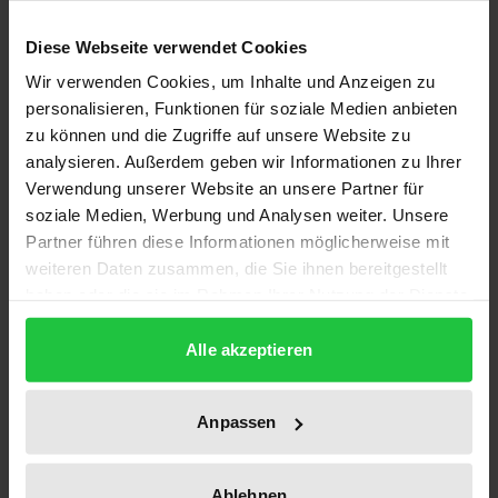
Das Gesetz bestimmt in den §§ 112, 115 SGB V und §
Diese Webseite verwendet Cookies
75 SGB XI, dass zwei oder mehrere Parteien
Wir verwenden Cookies, um Inhalte und Anzeigen zu
Verträge abschließen und diese Verträge
personalisieren, Funktionen für soziale Medien anbieten
unmittelbar verbindlich sein sollen. Diese sog.
zu können und die Zugriffe auf unsere Website zu
Normsetzungsverträge – beispielsweise zwischen
analysieren. Außerdem geben wir Informationen zu Ihrer
Verwendung unserer Website an unsere Partner für
Krankenkassen und Einrichtungsträgern – werden
soziale Medien, Werbung und Analysen weiter. Unsere
im vorliegenden Werk einer sozial- und
Partner führen diese Informationen möglicherweise mit
verfassungsrechtlichen Prüfung unterzogen. Der
weiteren Daten zusammen, die Sie ihnen bereitgestellt
Autor geht der Frage nach, ob die Einbeziehung von
haben oder die sie im Rahmen Ihrer Nutzung der Dienste
Verbänden in die staatliche Steuerung mit
gesammelt haben.
wesentlichen Bestimmungen des Grundgesetzes
Alle akzeptieren
vereinbar ist. Nach einer Prüfung der
demokratischen Legitimation der Verbände und
Anpassen
Einrichtungen kommt er zu dem Ergebnis, dass das
gesetzgeberische Phänomen der Normsetzung
Ablehnen