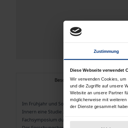
Zustimmung
Diese Webseite verwendet 
Wir verwenden Cookies, um I
Beschreibung
und die Zugriffe auf unsere 
Website an unsere Partner fü
möglicherweise mit weiteren
Im Frühjahr und Sommer 1999 erarbeitete das Kr
der Dienste gesammelt habe
Innern eine Studie zur Praxis der Kronzeugenre
Fachsymposium durchgeführt wurden, beteiligten s
Der Forschungsbericht bietet ein umfassendes 