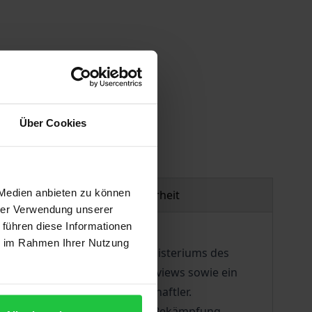
gen
Über Cookies
 Medien anbieten zu können
Produktsicherheit
hrer Verwendung unserer
 führen diese Informationen
ie im Rahmen Ihrer Nutzung
) auf Anregung des Bundesministeriums des
bogenerhebung, Experteninterviews sowie ein
trafverteidiger und Wissenschaftler.
r Kronzeugenregelung bei der Bekämpfung