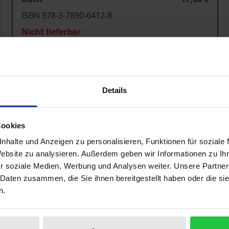
ISBN 978-3-7890-6412-8
Nicht lieferbar
In den Warenkorb
Zur Wunschliste hinzufü
Details
Hinweise zu Versandkosten
Cookies
nhalte und Anzeigen zu personalisieren, Funktionen für soziale
Bibliografische Angaben
Website zu analysieren. Außerdem geben wir Informationen zu I
r soziale Medien, Werbung und Analysen weiter. Unsere Partner
 Daten zusammen, die Sie ihnen bereitgestellt haben oder die s
iminologische Forschungsinstitut Niedersachsen e.V. (KFN
n.
gelung. An der Untersuchung, in deren Rahmen eine Frage
ich über 500 Polizeibeamte, Staatsanwälte, Strafrichter, S
Meinungsbild der Experten zur Bedeutung und Zukunft de