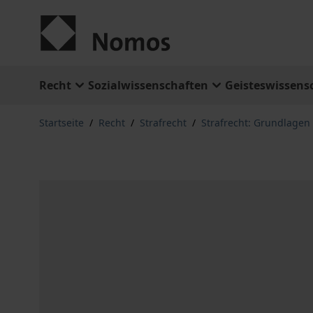
Zum Inhalt springen
Recht
Sozialwissenschaften
Geisteswissens
Startseite
/
Recht
/
Strafrecht
/
Strafrecht: Grundlage